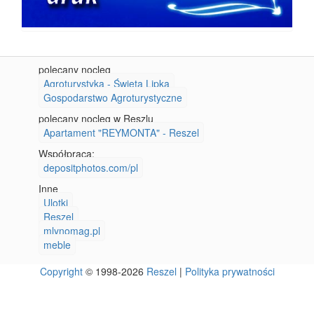
polecany nocleg
Agroturystyka - Święta Lipka
Gospodarstwo Agroturystyczne
polecany nocleg w Reszlu
Apartament "REYMONTA" - Reszel
Współpraca:
depositphotos.com/pl
Inne
Ulotki
Reszel
mlynomag.pl
meble
Copyright
© 1998-2026
Reszel
|
Polityka prywatności