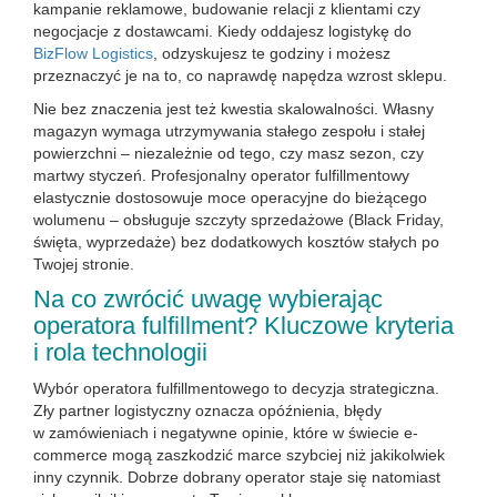
kampanie reklamowe, budowanie relacji z klientami czy
negocjacje z dostawcami. Kiedy oddajesz logistykę do
BizFlow Logistics
, odzyskujesz te godziny i możesz
przeznaczyć je na to, co naprawdę napędza wzrost sklepu.
Nie bez znaczenia jest też kwestia skalowalności. Własny
magazyn wymaga utrzymywania stałego zespołu i stałej
powierzchni – niezależnie od tego, czy masz sezon, czy
martwy styczeń. Profesjonalny operator fulfillmentowy
elastycznie dostosowuje moce operacyjne do bieżącego
wolumenu – obsługuje szczyty sprzedażowe (Black Friday,
święta, wyprzedaże) bez dodatkowych kosztów stałych po
Twojej stronie.
Na co zwrócić uwagę wybierając
operatora fulfillment? Kluczowe kryteria
i rola technologii
Wybór operatora fulfillmentowego to decyzja strategiczna.
Zły partner logistyczny oznacza opóźnienia, błędy
w zamówieniach i negatywne opinie, które w świecie e-
commerce mogą zaszkodzić marce szybciej niż jakikolwiek
inny czynnik. Dobrze dobrany operator staje się natomiast