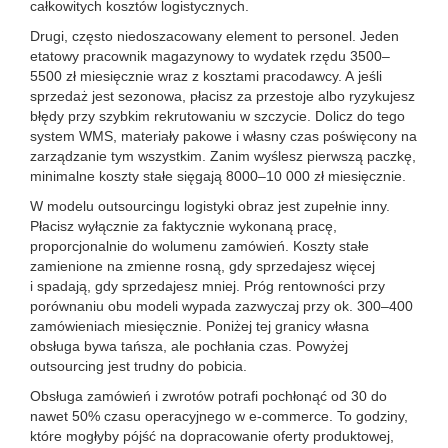
całkowitych kosztów logistycznych.
Drugi, często niedoszacowany element to personel. Jeden
etatowy pracownik magazynowy to wydatek rzędu 3500–
5500 zł miesięcznie wraz z kosztami pracodawcy. A jeśli
sprzedaż jest sezonowa, płacisz za przestoje albo ryzykujesz
błędy przy szybkim rekrutowaniu w szczycie. Dolicz do tego
system WMS, materiały pakowe i własny czas poświęcony na
zarządzanie tym wszystkim. Zanim wyślesz pierwszą paczkę,
minimalne koszty stałe sięgają 8000–10 000 zł miesięcznie.
W modelu outsourcingu logistyki obraz jest zupełnie inny.
Płacisz wyłącznie za faktycznie wykonaną pracę,
proporcjonalnie do wolumenu zamówień. Koszty stałe
zamienione na zmienne rosną, gdy sprzedajesz więcej
i spadają, gdy sprzedajesz mniej. Próg rentowności przy
porównaniu obu modeli wypada zazwyczaj przy ok. 300–400
zamówieniach miesięcznie. Poniżej tej granicy własna
obsługa bywa tańsza, ale pochłania czas. Powyżej
outsourcing jest trudny do pobicia.
Obsługa zamówień i zwrotów potrafi pochłonąć od 30 do
nawet 50% czasu operacyjnego w e-commerce. To godziny,
które mogłyby pójść na dopracowanie oferty produktowej,