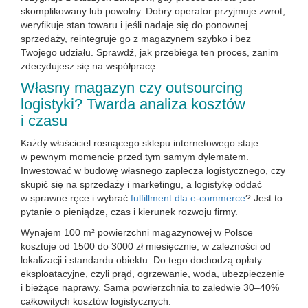
skomplikowany lub powolny. Dobry operator przyjmuje zwrot,
weryfikuje stan towaru i jeśli nadaje się do ponownej
sprzedaży, reintegruje go z magazynem szybko i bez
Twojego udziału. Sprawdź, jak przebiega ten proces, zanim
zdecydujesz się na współpracę.
Własny magazyn czy outsourcing
logistyki? Twarda analiza kosztów
i czasu
Każdy właściciel rosnącego sklepu internetowego staje
w pewnym momencie przed tym samym dylematem.
Inwestować w budowę własnego zaplecza logistycznego, czy
skupić się na sprzedaży i marketingu, a logistykę oddać
w sprawne ręce i wybrać
fulfillment dla e-commerce
? Jest to
pytanie o pieniądze, czas i kierunek rozwoju firmy.
Wynajem 100 m² powierzchni magazynowej w Polsce
kosztuje od 1500 do 3000 zł miesięcznie, w zależności od
lokalizacji i standardu obiektu. Do tego dochodzą opłaty
eksploatacyjne, czyli prąd, ogrzewanie, woda, ubezpieczenie
i bieżące naprawy. Sama powierzchnia to zaledwie 30–40%
całkowitych kosztów logistycznych.