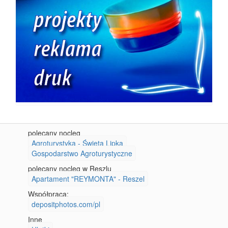
polecany nocleg
Agroturystyka - Święta Lipka
Gospodarstwo Agroturystyczne
polecany nocleg w Reszlu
Apartament "REYMONTA" - Reszel
Współpraca:
depositphotos.com/pl
Inne