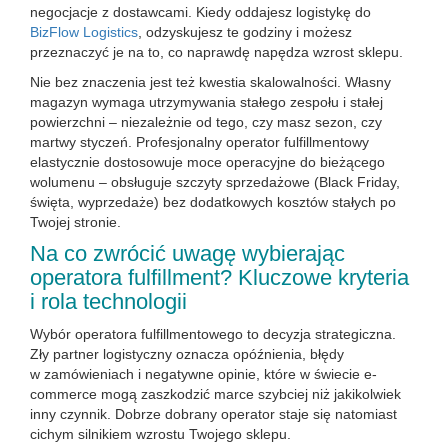
negocjacje z dostawcami. Kiedy oddajesz logistykę do
BizFlow Logistics
, odzyskujesz te godziny i możesz
przeznaczyć je na to, co naprawdę napędza wzrost sklepu.
Nie bez znaczenia jest też kwestia skalowalności. Własny
magazyn wymaga utrzymywania stałego zespołu i stałej
powierzchni – niezależnie od tego, czy masz sezon, czy
martwy styczeń. Profesjonalny operator fulfillmentowy
elastycznie dostosowuje moce operacyjne do bieżącego
wolumenu – obsługuje szczyty sprzedażowe (Black Friday,
święta, wyprzedaże) bez dodatkowych kosztów stałych po
Twojej stronie.
Na co zwrócić uwagę wybierając
operatora fulfillment? Kluczowe kryteria
i rola technologii
Wybór operatora fulfillmentowego to decyzja strategiczna.
Zły partner logistyczny oznacza opóźnienia, błędy
w zamówieniach i negatywne opinie, które w świecie e-
commerce mogą zaszkodzić marce szybciej niż jakikolwiek
inny czynnik. Dobrze dobrany operator staje się natomiast
cichym silnikiem wzrostu Twojego sklepu.