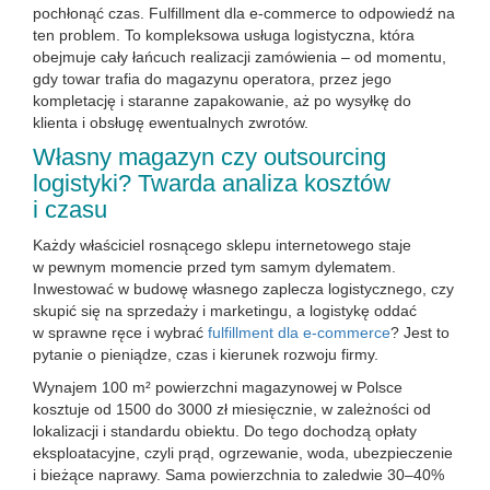
pochłonąć czas. Fulfillment dla e-commerce to odpowiedź na
ten problem. To kompleksowa usługa logistyczna, która
obejmuje cały łańcuch realizacji zamówienia – od momentu,
gdy towar trafia do magazynu operatora, przez jego
kompletację i staranne zapakowanie, aż po wysyłkę do
klienta i obsługę ewentualnych zwrotów.
Własny magazyn czy outsourcing
logistyki? Twarda analiza kosztów
i czasu
Każdy właściciel rosnącego sklepu internetowego staje
w pewnym momencie przed tym samym dylematem.
Inwestować w budowę własnego zaplecza logistycznego, czy
skupić się na sprzedaży i marketingu, a logistykę oddać
w sprawne ręce i wybrać
fulfillment dla e-commerce
? Jest to
pytanie o pieniądze, czas i kierunek rozwoju firmy.
Wynajem 100 m² powierzchni magazynowej w Polsce
kosztuje od 1500 do 3000 zł miesięcznie, w zależności od
lokalizacji i standardu obiektu. Do tego dochodzą opłaty
eksploatacyjne, czyli prąd, ogrzewanie, woda, ubezpieczenie
i bieżące naprawy. Sama powierzchnia to zaledwie 30–40%