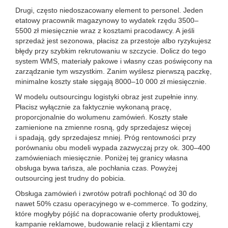
Drugi, często niedoszacowany element to personel. Jeden
etatowy pracownik magazynowy to wydatek rzędu 3500–
5500 zł miesięcznie wraz z kosztami pracodawcy. A jeśli
sprzedaż jest sezonowa, płacisz za przestoje albo ryzykujesz
błędy przy szybkim rekrutowaniu w szczycie. Dolicz do tego
system WMS, materiały pakowe i własny czas poświęcony na
zarządzanie tym wszystkim. Zanim wyślesz pierwszą paczkę,
minimalne koszty stałe sięgają 8000–10 000 zł miesięcznie.
W modelu outsourcingu logistyki obraz jest zupełnie inny.
Płacisz wyłącznie za faktycznie wykonaną pracę,
proporcjonalnie do wolumenu zamówień. Koszty stałe
zamienione na zmienne rosną, gdy sprzedajesz więcej
i spadają, gdy sprzedajesz mniej. Próg rentowności przy
porównaniu obu modeli wypada zazwyczaj przy ok. 300–400
zamówieniach miesięcznie. Poniżej tej granicy własna
obsługa bywa tańsza, ale pochłania czas. Powyżej
outsourcing jest trudny do pobicia.
Obsługa zamówień i zwrotów potrafi pochłonąć od 30 do
nawet 50% czasu operacyjnego w e-commerce. To godziny,
które mogłyby pójść na dopracowanie oferty produktowej,
kampanie reklamowe, budowanie relacji z klientami czy