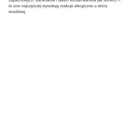
zapachowych, barwników i takich konserwantów jak MI/MCI –
to one najczęściej wywołują reakcje alergiczne u skóry
wrażliwej.