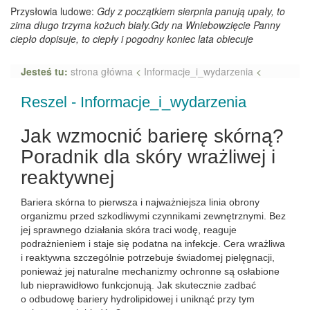
Przysłowia ludowe:
Gdy z początkiem sierpnia panują upały, to
zima długo trzyma kożuch biały.Gdy na Wniebowzięcie Panny
ciepło dopisuje, to ciepły i pogodny koniec lata obiecuje
Jesteś tu:
strona główna
<
Informacje_i_wydarzenia
<
Reszel - Informacje_i_wydarzenia
Jak wzmocnić barierę skórną?
Poradnik dla skóry wrażliwej i
reaktywnej
Bariera skórna to pierwsza i najważniejsza linia obrony
organizmu przed szkodliwymi czynnikami zewnętrznymi. Bez
jej sprawnego działania skóra traci wodę, reaguje
podrażnieniem i staje się podatna na infekcje. Cera wrażliwa
i reaktywna szczególnie potrzebuje świadomej pielęgnacji,
ponieważ jej naturalne mechanizmy ochronne są osłabione
lub nieprawidłowo funkcjonują. Jak skutecznie zadbać
o odbudowę bariery hydrolipidowej i uniknąć przy tym