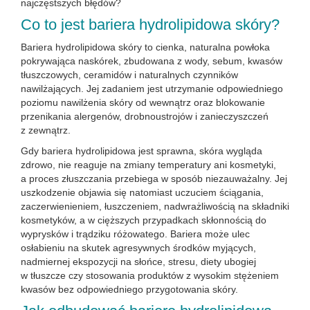
najczęstszych błędów?
Co to jest bariera hydrolipidowa skóry?
Bariera hydrolipidowa skóry to cienka, naturalna powłoka
pokrywająca naskórek, zbudowana z wody, sebum, kwasów
tłuszczowych, ceramidów i naturalnych czynników
nawilżających. Jej zadaniem jest utrzymanie odpowiedniego
poziomu nawilżenia skóry od wewnątrz oraz blokowanie
przenikania alergenów, drobnoustrojów i zanieczyszczeń
z zewnątrz.
Gdy bariera hydrolipidowa jest sprawna, skóra wygląda
zdrowo, nie reaguje na zmiany temperatury ani kosmetyki,
a proces złuszczania przebiega w sposób niezauważalny. Jej
uszkodzenie objawia się natomiast uczuciem ściągania,
zaczerwienieniem, łuszczeniem, nadwrażliwością na składniki
kosmetyków, a w cięższych przypadkach skłonnością do
wyprysków i trądziku różowatego. Bariera może ulec
osłabieniu na skutek agresywnych środków myjących,
nadmiernej ekspozycji na słońce, stresu, diety ubogiej
w tłuszcze czy stosowania produktów z wysokim stężeniem
kwasów bez odpowiedniego przygotowania skóry.