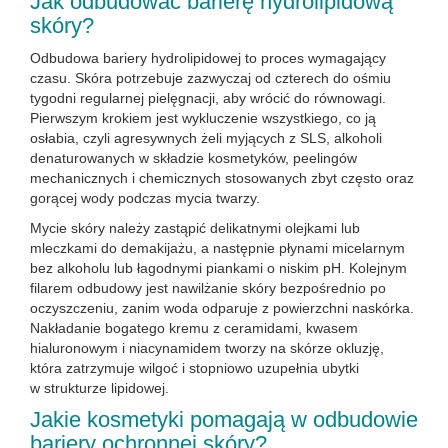
Jak odbudować barierę hydrolipidową
skóry?
Odbudowa bariery hydrolipidowej to proces wymagający
czasu. Skóra potrzebuje zazwyczaj od czterech do ośmiu
tygodni regularnej pielęgnacji, aby wrócić do równowagi.
Pierwszym krokiem jest wykluczenie wszystkiego, co ją
osłabia, czyli agresywnych żeli myjących z SLS, alkoholi
denaturowanych w składzie kosmetyków, peelingów
mechanicznych i chemicznych stosowanych zbyt często oraz
gorącej wody podczas mycia twarzy.
Mycie skóry należy zastąpić delikatnymi olejkami lub
mleczkami do demakijażu, a następnie płynami micelarnym
bez alkoholu lub łagodnymi piankami o niskim pH. Kolejnym
filarem odbudowy jest nawilżanie skóry bezpośrednio po
oczyszczeniu, zanim woda odparuje z powierzchni naskórka.
Nakładanie bogatego kremu z ceramidami, kwasem
hialuronowym i niacynamidem tworzy na skórze okluzję,
która zatrzymuje wilgoć i stopniowo uzupełnia ubytki
w strukturze lipidowej.
Jakie kosmetyki pomagają w odbudowie
bariery ochronnej skóry?