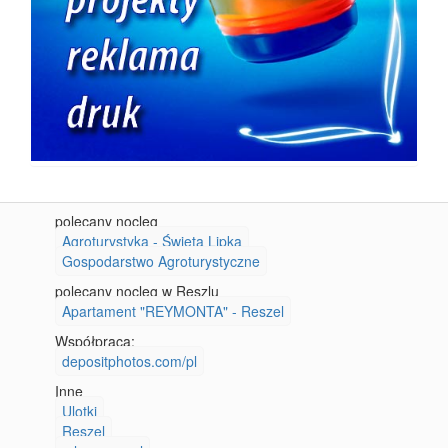
polecany nocleg
Agroturystyka - Święta Lipka
Gospodarstwo Agroturystyczne
polecany nocleg w Reszlu
Apartament "REYMONTA" - Reszel
Współpraca:
depositphotos.com/pl
Inne
Ulotki
Reszel