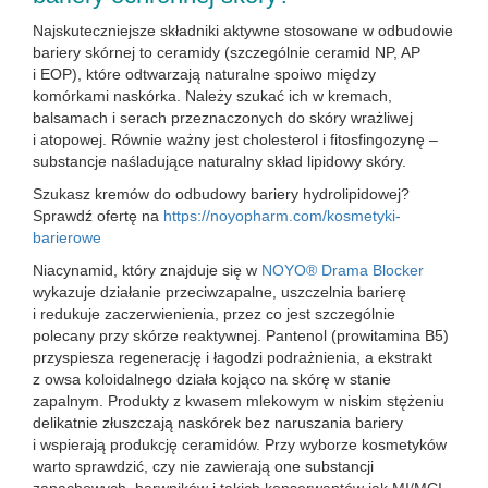
Najskuteczniejsze składniki aktywne stosowane w odbudowie
bariery skórnej to ceramidy (szczególnie ceramid NP, AP
i EOP), które odtwarzają naturalne spoiwo między
komórkami naskórka. Należy szukać ich w kremach,
balsamach i serach przeznaczonych do skóry wrażliwej
i atopowej. Równie ważny jest cholesterol i fitosfingozynę –
substancje naśladujące naturalny skład lipidowy skóry.
Szukasz kremów do odbudowy bariery hydrolipidowej?
Sprawdź ofertę na
https://noyopharm.com/kosmetyki-
barierowe
Niacynamid, który znajduje się w
NOYO® Drama Blocker
wykazuje działanie przeciwzapalne, uszczelnia barierę
i redukuje zaczerwienienia, przez co jest szczególnie
polecany przy skórze reaktywnej. Pantenol (prowitamina B5)
przyspiesza regenerację i łagodzi podrażnienia, a ekstrakt
z owsa koloidalnego działa kojąco na skórę w stanie
zapalnym. Produkty z kwasem mlekowym w niskim stężeniu
delikatnie złuszczają naskórek bez naruszania bariery
i wspierają produkcję ceramidów. Przy wyborze kosmetyków
warto sprawdzić, czy nie zawierają one substancji