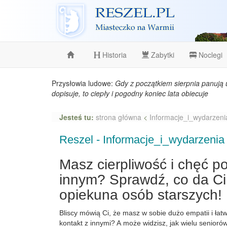
Reszel
Historia
Zabytki
Noclegi
Przysłowia ludowe:
Gdy z początkiem sierpnia panują 
dopisuje, to ciepły i pogodny koniec lata obiecuje
Jesteś tu:
strona główna
<
Informacje_i_wydarzeni
Reszel - Informacje_i_wydarzenia
Masz cierpliwość i chęć 
innym? Sprawdź, co da C
opiekuna osób starszych!
Bliscy mówią Ci, że masz w sobie dużo empatii i łat
kontakt z innymi? A może widzisz, jak wielu senior