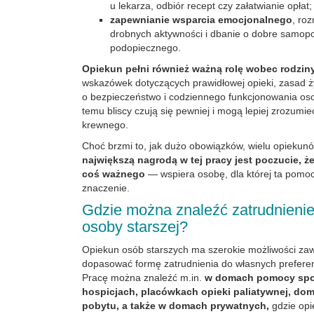
u lekarza, odbiór recept czy załatwianie opłat;
zapewnianie wsparcia emocjonalnego
, ro
drobnych aktywności i dbanie o dobre samop
podopiecznego.
Opiekun pełni również ważną rolę wobec rodzin
wskazówek dotyczących prawidłowej opieki, zasad ż
o bezpieczeństwo i codziennego funkcjonowania osob
temu bliscy czują się pewniej i mogą lepiej zrozumi
krewnego.
Choć brzmi to, jak dużo obowiązków, wielu opiekunó
największą nagrodą w tej pracy jest poczucie, ż
coś ważnego
— wspiera osobę, dla której ta pom
znaczenie.
Gdzie można znaleźć zatrudnienie
osoby starszej?
Opiekun osób starszych ma szerokie możliwości za
dopasować formę zatrudnienia do własnych preferenc
Pracę można znaleźć m.in.
w domach pomocy spo
hospicjach, placówkach opieki paliatywnej, do
pobytu, a także w domach prywatnych,
gdzie opi