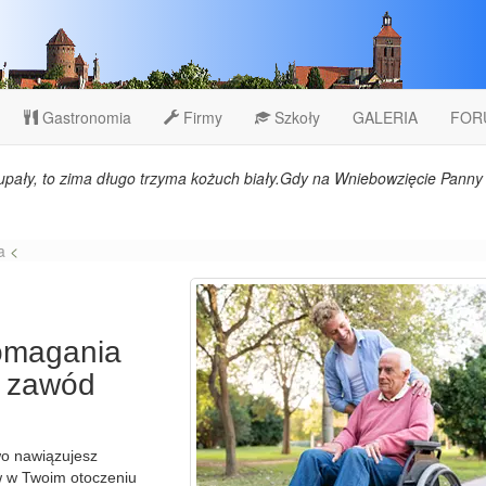
Gastronomia
Firmy
Szkoły
GALERIA
FOR
upały, to zima długo trzyma kożuch biały.Gdy na Wniebowzięcie Panny 
a
<
pomagania
i zawód
wo nawiązujesz
ów w Twoim otoczeniu