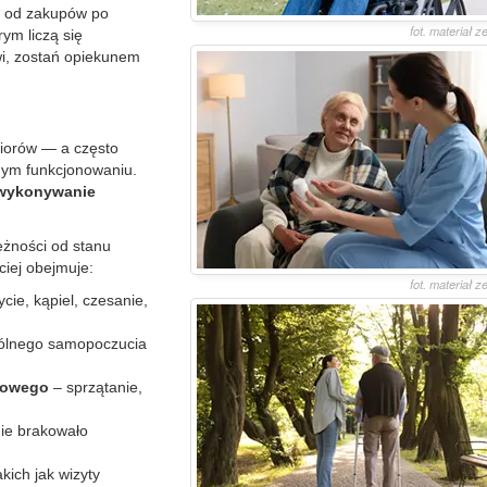
— od zakupów po
fot. materiał 
ym liczą się
wi, zostań opiekunem
niorów — a często
nym funkcjonowaniu.
 wykonywanie
eżności od stanu
iej obejmuje:
fot. materiał 
cie, kąpiel, czesanie,
gólnego samopoczucia
mowego
– sprzątanie,
nie brakowało
takich jak wizyty