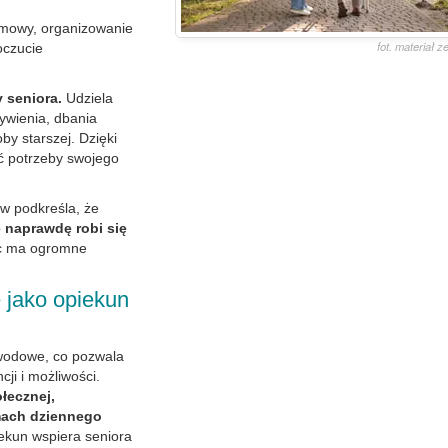
zmowy, organizowanie
fot. materiał 
oczucie
y seniora.
Udziela
ywienia, dbania
y starszej. Dzięki
eć potrzeby swojego
w podkreśla, że
e naprawdę robi się
oc ma ogromne
 jako opiekun
wodowe, co pozwala
ji i możliwości.
łecznej,
mach dziennego
ekun wspiera seniora