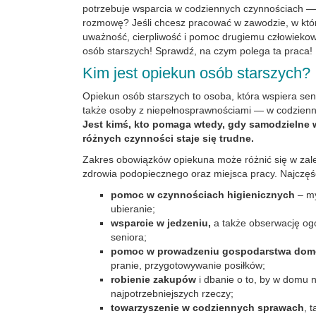
potrzebuje wsparcia w codziennych czynnościach 
rozmowę? Jeśli chcesz pracować w zawodzie, w któr
uważność, cierpliwość i pomoc drugiemu człowieko
osób starszych! Sprawdź, na czym polega ta praca!
Kim jest opiekun osób starszych?
Opiekun osób starszych to osoba, która wspiera se
także osoby z niepełnosprawnościami — w codzien
Jest kimś, kto pomaga wtedy, gdy samodzielne
różnych czynności staje się trudne.
Zakres obowiązków opiekuna może różnić się w zal
zdrowia podopiecznego oraz miejsca pracy. Najczęśc
pomoc w czynnościach higienicznych
– my
ubieranie;
wsparcie w jedzeniu,
a także obserwację o
seniora;
pomoc w prowadzeniu gospodarstwa do
pranie, przygotowywanie posiłków;
robienie zakupów
i dbanie o to, by w domu 
najpotrzebniejszych rzeczy;
towarzyszenie w codziennych sprawach
, 