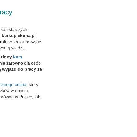
racy
osób starszych,
u
kursopiekuna.pl
krok po kroku rozwijać
owaną wiedzę.
dzinny
kurs
anie zarówno dla osób
ją
wyjazd do pracy za
cznego online
, który
ązków w opiece
arówno w Polsce, jak