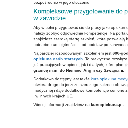
bezpośrednio w jego otoczeniu.
Kompleksowe przygotowanie do p
w zawodzie
Aby w pełni przygotować się do pracy jako opiekun 
należy zdobyć odpowiednie kompetencje. Na portal
znajdziesz szeroką ofertę szkoleń, które pozwalają 
potrzebne umiejętności — od podstaw po zaawans
Najbardziej rozbudowanym szkoleniem jest
600-go
opiekuna osób starszych
. To praktyczne rozwiąz
już pracujących w opiece, jak i dla tych, które planu
granicę m.in. do Niemiec, Anglii czy Szwajcarii.
Dodatkowo dostępny jest także
kurs opiekuna medy
otwiera drogę do jeszcze szerszego zakresu obowi
medycznej i daje dodatkowe kompetencje cenione z
i w innych krajach UE.
Więcej informacji znajdziesz na
kursopiekuna.pl.