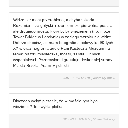
Widze, ze most przerobiono, a chyba szkoda.
Rozumiem, ze gotycki, rozumiem, ze pierwotna postac,
ale drugiego mostu, ktory bylby wiezieniem (no, moze
Tower Bridge w Londynie) w zasiegu wzroku nie widze.
Dobrze chociaz, ze mam fotografie z polowy lat 90-tych
XX w oraz nagrania audio Pani Kustosz z Muzeum na
temat historii miasteczka, mostu, zamku i innych
wspanialosci. Pozdrawiam i gratuluje doskonalej strony
Miasta Reszla! Adam Myslinski
2007-01-15 00:00:00, Adam Myslinski
Dlaczego wciąż piszecie, że w moście tym było
więzienie? To zwykła plotka...
2007-09-13 00:00:00, Stefan Gołonogi