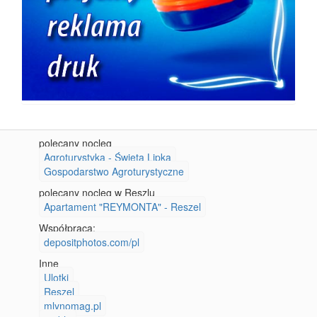
polecany nocleg
Agroturystyka - Święta Lipka
Gospodarstwo Agroturystyczne
polecany nocleg w Reszlu
Apartament "REYMONTA" - Reszel
Współpraca:
depositphotos.com/pl
Inne
Ulotki
Reszel
mlynomag.pl