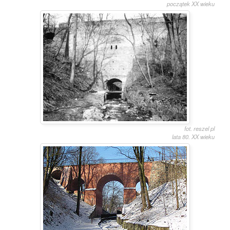
początek XX wieku
fot. reszel pl
lata 80. XX wieku