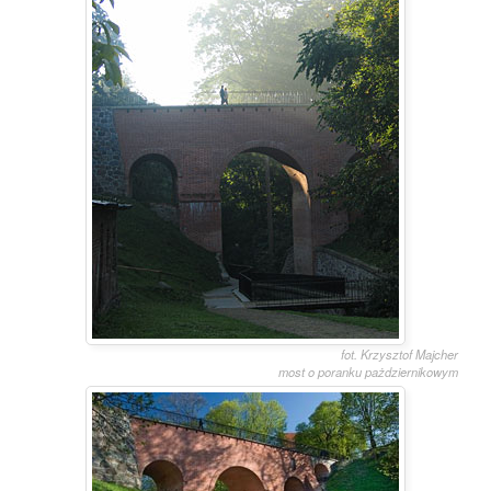
fot. Krzysztof Majcher
most o poranku pażdziernikowym