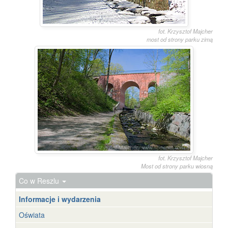
fot. Krzysztof Majcher
most od strony parku zimą
fot. Krzysztof Majcher
Most od strony parku wiosną
Co w Reszlu
Informacje i wydarzenia
Oświata