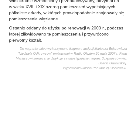
Wielokrotnie wzmacniany i przebudowywany, otrzymał on
w wieku XVIII i XIX szereg pomieszczeń wypełniających
półkoliste arkady, w których prawdopodobnie znajdowały się
pomieszczenia więzienne.
Ostatnio oddany do użytku po renowacji w 2000 r., podczas
której zlikwidowano te pomieszczenia i przywrócono
pierwotny kształt.
Do nagrania video wykorzystano fragment audycji Mariusza Bojarowicza
"Niedziela Odkrywców" emitowanej w Radio Olsztyn 20 maja 2007 r. Panu
Mariuszowi serdecznie dziękuję za udostępnienie nagrań. Dziękuje również
Beacie Gajlewskiej.
Wypowiedzi udziela Pan Maciej Ciborowski.