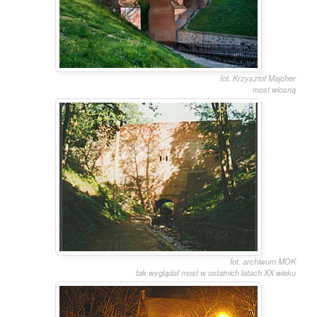
fot. Krzysztof Majcher
most wiosną
fot. archiwum MOK
tak wyglądał most w ostatnich latach XX wieku