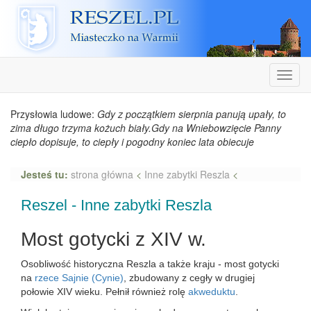
Reszel
Nawiga
Przysłowia ludowe:
Gdy z początkiem sierpnia panują upały, to
zima długo trzyma kożuch biały.Gdy na Wniebowzięcie Panny
ciepło dopisuje, to ciepły i pogodny koniec lata obiecuje
Jesteś tu:
strona główna
<
Inne zabytki Reszla
<
Reszel - Inne zabytki Reszla
Most gotycki z XIV w.
Osobliwość historyczna Reszla a także kraju - most gotycki
na
rzece Sajnie (Cynie)
, zbudowany z cegły w drugiej
połowie XIV wieku. Pełnił również rolę
akweduktu
.