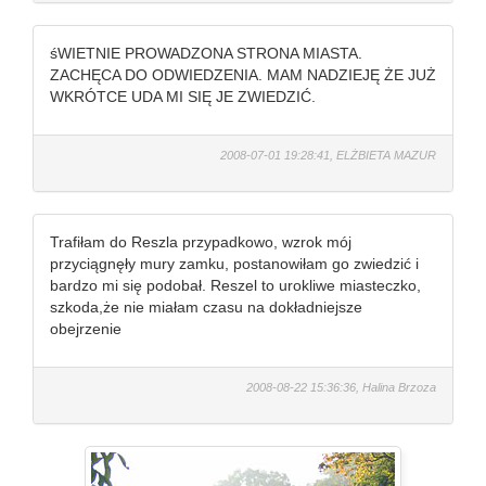
śWIETNIE PROWADZONA STRONA MIASTA.
ZACHĘCA DO ODWIEDZENIA. MAM NADZIEJĘ ŻE JUŻ
WKRÓTCE UDA MI SIĘ JE ZWIEDZIĆ.
2008-07-01 19:28:41, ELŻBIETA MAZUR
Trafiłam do Reszla przypadkowo, wzrok mój
przyciągnęły mury zamku, postanowiłam go zwiedzić i
bardzo mi się podobał. Reszel to urokliwe miasteczko,
szkoda,że nie miałam czasu na dokładniejsze
obejrzenie
2008-08-22 15:36:36, Halina Brzoza