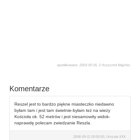
opublikowano: 2003-05-05, © Krzysztof Majcher,
449
Komentarze
Reszel jest to bardzo piękne miasteczko niedawno
byłam tam i jest tam świetnie-byłam też na wieży
Kościoła ok. 52 metrów i jest niesamowity widok-
naprawdę polecam zwiedzanie Reszla.
2006-09-11 00:00:00, Urszula XXX