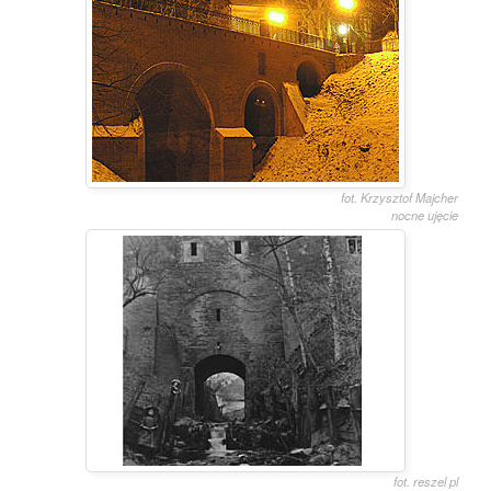
fot. Krzysztof Majcher
nocne ujęcie
fot. reszel pl