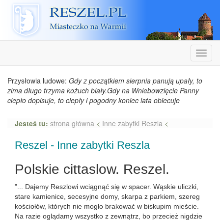
Reszel
Nawiga
Przysłowia ludowe:
Gdy z początkiem sierpnia panują upały, to
zima długo trzyma kożuch biały.Gdy na Wniebowzięcie Panny
ciepło dopisuje, to ciepły i pogodny koniec lata obiecuje
Jesteś tu:
strona główna
<
Inne zabytki Reszla
<
Reszel - Inne zabytki Reszla
Polskie cittaslow. Reszel.
"... Dajemy Reszlowi wciągnąć się w spacer. Wąskie uliczki,
stare kamienice, secesyjne domy, skarpa z parkiem, szereg
kościołów, których nie mogło brakować w biskupim mieście.
Na razie oglądamy wszystko z zewnątrz, bo przecież nigdzie