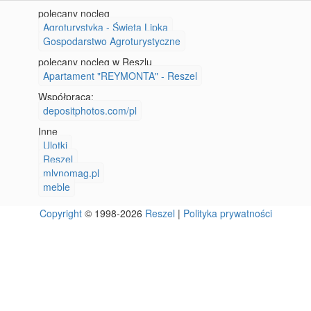
polecany nocleg
Agroturystyka - Święta Lipka
Gospodarstwo Agroturystyczne
polecany nocleg w Reszlu
Apartament "REYMONTA" - Reszel
Współpraca:
depositphotos.com/pl
Inne
Ulotki
Reszel
mlynomag.pl
meble
Copyright
© 1998-2026
Reszel
|
Polityka prywatności