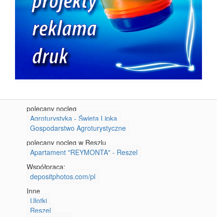
polecany nocleg
Agroturystyka - Święta Lipka
Gospodarstwo Agroturystyczne
polecany nocleg w Reszlu
Apartament "REYMONTA" - Reszel
Współpraca:
depositphotos.com/pl
Inne
Ulotki
Reszel