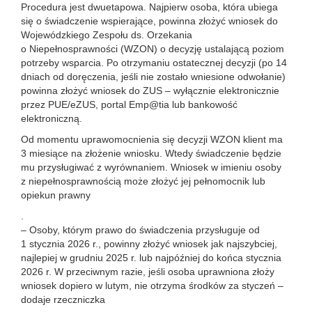
Procedura jest dwuetapowa. Najpierw osoba, która ubiega
się o świadczenie wspierające, powinna złożyć wniosek do
Wojewódzkiego Zespołu ds. Orzekania
o Niepełnosprawności (WZON) o decyzję ustalającą poziom
potrzeby wsparcia. Po otrzymaniu ostatecznej decyzji (po 14
dniach od doręczenia, jeśli nie zostało wniesione odwołanie)
powinna złożyć wniosek do ZUS – wyłącznie elektronicznie
przez PUE/eZUS, portal Emp@tia lub bankowość
elektroniczną.
Od momentu uprawomocnienia się decyzji WZON klient ma
3 miesiące na złożenie wniosku. Wtedy świadczenie będzie
mu przysługiwać z wyrównaniem. Wniosek w imieniu osoby
z niepełnosprawnością może złożyć jej pełnomocnik lub
opiekun prawny
.
– Osoby, którym prawo do świadczenia przysługuje od
1 stycznia 2026 r., powinny złożyć wniosek jak najszybciej,
najlepiej w grudniu 2025 r. lub najpóźniej do końca stycznia
2026 r. W przeciwnym razie, jeśli osoba uprawniona złoży
wniosek dopiero w lutym, nie otrzyma środków za styczeń –
dodaje rzeczniczka