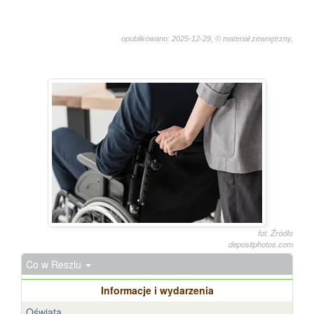
opublikowano: 2025-12-29, © materiał zewnętrzny,
1766
fot. Źródło
depositphotos.com
Co w Reszlu
Informacje i wydarzenia
Oświata