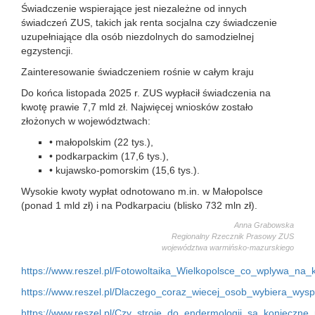
Świadczenie wspierające jest niezależne od innych
świadczeń ZUS, takich jak renta socjalna czy świadczenie
uzupełniające dla osób niezdolnych do samodzielnej
egzystencji.
Zainteresowanie świadczeniem rośnie w całym kraju
Do końca listopada 2025 r. ZUS wypłacił świadczenia na
kwotę prawie 7,7 mld zł. Najwięcej wniosków zostało
złożonych w województwach:
• małopolskim (22 tys.),
• podkarpackim (17,6 tys.),
• kujawsko-pomorskim (15,6 tys.).
Wysokie kwoty wypłat odnotowano m.in. w Małopolsce
(ponad 1 mld zł) i na Podkarpaciu (blisko 732 mln zł).
Anna Grabowska
Regionalny Rzecznik Prasowy ZUS
województwa warmińsko-mazurskiego
https://www.reszel.pl/Fotowoltaika_Wielkopolsce_co_wplywa_na_
https://www.reszel.pl/Dlaczego_coraz_wiecej_osob_wybiera_wysp
https://www.reszel.pl/Czy_stroje_do_endermologii_sa_konieczn