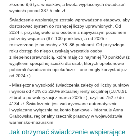
złożono 9,6 tys. wniosków, a kwota wypłaconych świadczeń
wyniosła ponad 337,5 mln zł.
Świadczenie wspierające zostało wprowadzone etapowo, aby
dostosować system do rosnącej liczby uprawnionych. Od
2024 r. przysługiwało ono osobom z najwyższym poziomem
potrzeby wsparcia (87–100 punktów), a od 2025 r.
rozszerzono je na osoby z 78–86 punktami. Od przyszłego
roku dostęp do niego uzyskają wszystkie osoby
z niepełnosprawnością, które mają co najmniej 70 punktów (z
wyjątkiem specjalnej ścieżki dla osób, których opiekunowie
pobierali świadczenia opiekuńcze – one mogły korzystać już
od 2024 r.).
- Miesięczna wysokość świadczenia zależy od liczby punktów
i wynosi od 40% do 220% aktualnej renty socjalnej (1878,91
zł brutto po waloryzacji z marca 2025 r.), czyli od 752 zł do
4134 zł. Świadczenie jest waloryzowane automatycznie
i wypłacane wyłącznie na konto bankowe - informuje Anna
Grabowska, regionalny rzecznik prasowy w województwie
warmińsko-mazurskim
Jak otrzymać świadczenie wspierające