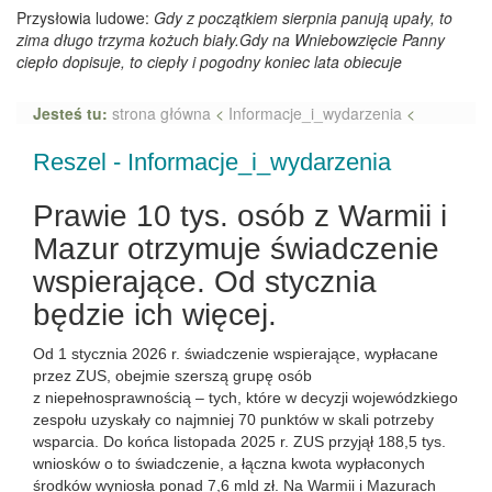
Przysłowia ludowe:
Gdy z początkiem sierpnia panują upały, to
zima długo trzyma kożuch biały.Gdy na Wniebowzięcie Panny
ciepło dopisuje, to ciepły i pogodny koniec lata obiecuje
Jesteś tu:
strona główna
<
Informacje_i_wydarzenia
<
Reszel - Informacje_i_wydarzenia
Prawie 10 tys. osób z Warmii i
Mazur otrzymuje świadczenie
wspierające. Od stycznia
będzie ich więcej.
Od 1 stycznia 2026 r. świadczenie wspierające, wypłacane
przez ZUS, obejmie szerszą grupę osób
z niepełnosprawnością – tych, które w decyzji wojewódzkiego
zespołu uzyskały co najmniej 70 punktów w skali potrzeby
wsparcia. Do końca listopada 2025 r. ZUS przyjął 188,5 tys.
wniosków o to świadczenie, a łączna kwota wypłaconych
środków wyniosła ponad 7,6 mld zł. Na Warmii i Mazurach