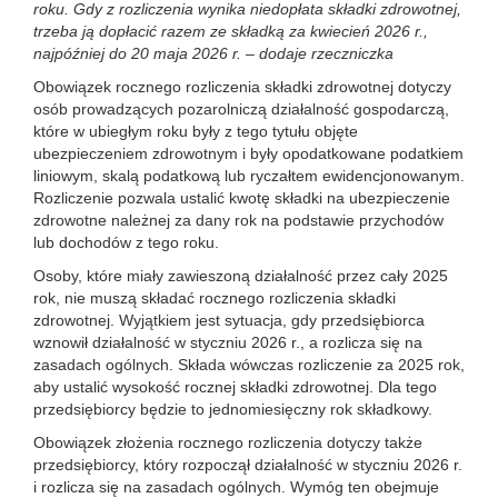
roku. Gdy z rozliczenia wynika niedopłata składki zdrowotnej,
trzeba ją dopłacić razem ze składką za kwiecień 2026 r.,
najpóźniej do 20 maja 2026 r. – dodaje rzeczniczka
Obowiązek rocznego rozliczenia składki zdrowotnej dotyczy
osób prowadzących pozarolniczą działalność gospodarczą,
które w ubiegłym roku były z tego tytułu objęte
ubezpieczeniem zdrowotnym i były opodatkowane podatkiem
liniowym, skalą podatkową lub ryczałtem ewidencjonowanym.
Rozliczenie pozwala ustalić kwotę składki na ubezpieczenie
zdrowotne należnej za dany rok na podstawie przychodów
lub dochodów z tego roku.
Osoby, które miały zawieszoną działalność przez cały 2025
rok, nie muszą składać rocznego rozliczenia składki
zdrowotnej. Wyjątkiem jest sytuacja, gdy przedsiębiorca
wznowił działalność w styczniu 2026 r., a rozlicza się na
zasadach ogólnych. Składa wówczas rozliczenie za 2025 rok,
aby ustalić wysokość rocznej składki zdrowotnej. Dla tego
przedsiębiorcy będzie to jednomiesięczny rok składkowy.
Obowiązek złożenia rocznego rozliczenia dotyczy także
przedsiębiorcy, który rozpoczął działalność w styczniu 2026 r.
i rozlicza się na zasadach ogólnych. Wymóg ten obejmuje