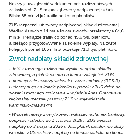
Należy je uwzględnić w dokumentach rozliczeniowych
za kwiecień. ZUS rozpoczął zwroty nadpłaconej składki.
Blisko 65 mln zł już trafiło na konta płatników.
ZUS rozpoczął już zwroty nadpłaconej składki zdrowotnej.
Według danych z 14 maja kwota zwrotów przekroczyła 64,6
mln zł. Pieniądze trafiły do ponad 45,6 tys. płatników.
a bieżąco przygotowywane są kolejne wypłaty. Na zwrot
kolejnych ponad 105 mln zł oczekuje 71,9 tys. płatników.
Zwrot nadpłaty składki zdrowotnej
- Jeśli z rocznego rozliczenia wynika nadpłata składki
zdrowotnej, a płatnik nie ma na koncie zaległości, ZUS
automatycznie utworzy wniosek o zwrot nadpłaty (RZS-R)
i udostępni go na koncie płatnika w portalu eZUS dzień po
złożeniu rocznego rozliczenia – wyjaśnia Anna Grabowska,
regionalny rzecznik prasowy ZUS w województwie
warmińsko-mazurskim
- Wniosek należy zweryfikować, wskazać rachunek bankowy,
podpisać i odesłać do 1 czerwca 2026 r. ZUS wypłaci
nadpłatę do 3 sierpnia 2026 r. Jeśli płatnik składek nie złoży
wniosku, ZUS rozliczy nadpłatę na koncie płatnika do końca