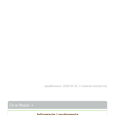
opublikowano: 2026-05-15, © materiał zewnętrzny,
1560
Co w Reszlu
Informacje i wydarzenia