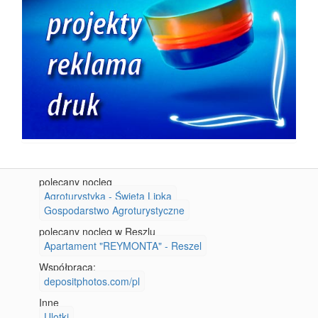
polecany nocleg
Agroturystyka - Święta Lipka
Gospodarstwo Agroturystyczne
polecany nocleg w Reszlu
Apartament "REYMONTA" - Reszel
Współpraca:
depositphotos.com/pl
Inne
Ulotki