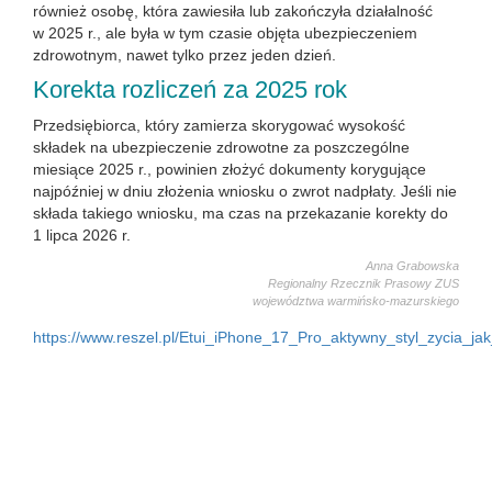
również osobę, która zawiesiła lub zakończyła działalność
w 2025 r., ale była w tym czasie objęta ubezpieczeniem
zdrowotnym, nawet tylko przez jeden dzień.
Korekta rozliczeń za 2025 rok
Przedsiębiorca, który zamierza skorygować wysokość
składek na ubezpieczenie zdrowotne za poszczególne
miesiące 2025 r., powinien złożyć dokumenty korygujące
najpóźniej w dniu złożenia wniosku o zwrot nadpłaty. Jeśli nie
składa takiego wniosku, ma czas na przekazanie korekty do
1 lipca 2026 r.
Anna Grabowska
Regionalny Rzecznik Prasowy ZUS
województwa warmińsko-mazurskiego
https://www.reszel.pl/Etui_iPhone_17_Pro_aktywny_styl_zycia_j