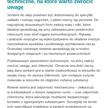
techniczne, na które warto zwrócić
uwagę
Sorbent do oleju powinien być dostosowany do specyfiki
zakładu i rodzaju zagrożeń, z jakimi mierzy się personel. Do
najczęściej stosowanych form należą maty i rolki, które
idealnie sprawdzają się przy zabezpieczaniu powierzchni
roboczych oraz stref ciągów komunikacyjnych. Rękawy
i poduszki sorpcyjne są wykorzystywane do okalania maszyn,
uszczelniania wycieków i punktowego pochłaniania cieczy.
Granulaty natomiast świetnie sprawdzają się w trudno
dostępnych miejscach i na nierównych powierzchniach.
Podstawowym parametrem technicznym, na który należy
zwrócić uwagę, jest chłonność. Oznacza ona ilość cieczy,
jaką dany sorbent jest w stanie zaabsorbować w stosunku do
swojej masy. Im wyższa chłonność, tym mniejsze zużycie
materiału w stosunku do objętości rozlanej substancji.
Równie istotna jest odporność mechaniczna – zwłaszcza
w środowiskach o dużym natężeniu ruchu – oraz odporność
chemiczna, która warunkuje możliwość bezpiecznego
kontaktu z agresywnymi substancjami. Szczegóły na temat
tych specyfikacji znajdziesz w kartach produktowych na