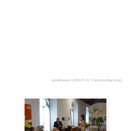
opublikowano: 2009-07-16, © Martyna Majchrzak,
5028