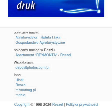
polecany nocleg
Agroturystyka - Święta Lipka
Gospodarstwo Agroturystyczne
polecany nocleg w Reszlu
Apartament "REYMONTA" - Reszel
Współpraca:
depositphotos.com/pl
Inne
Ulotki
Reszel
mlynomag.pl
meble
Copyright
© 1998-2026
Reszel
|
Polityka prywatności