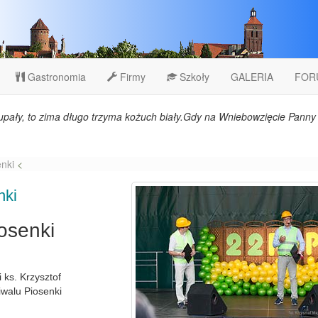
Gastronomia
Firmy
Szkoły
GALERIA
FOR
upały, to zima długo trzyma kożuch biały.Gdy na Wniebowzięcie Panny 
enki
<
nki
iosenki
 ks. Krzysztof
iwalu Piosenki