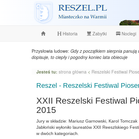
Reszel
Historia
Zabytki
Noclegi
Przysłowia ludowe:
Gdy z początkiem sierpnia panują 
dopisuje, to ciepły i pogodny koniec lata obiecuje
Jesteś tu:
strona główna
<
Reszelski Festiwal Pios
Reszel - Reszelski Festiwal Piose
XXII Reszelski Festiwal P
2015
Jury w składzie: Mariusz Garnowski, Karol Tomczak i
Jabłoński wyłoniło laureatów XXII Reeszlskiego Fest
w dwóch kategoriach.