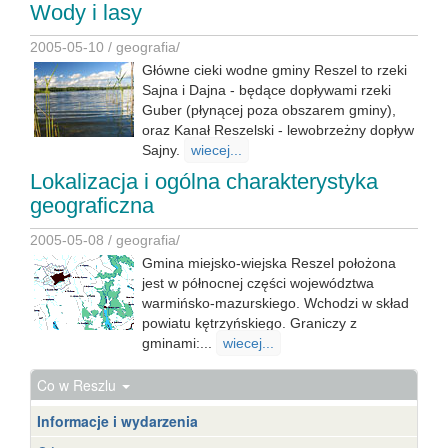
Wody i lasy
2005-05-10 /
geografia
/
Główne cieki wodne gminy Reszel to rzeki
Sajna i Dajna - będące dopływami rzeki
Guber (płynącej poza obszarem gminy),
oraz Kanał Reszelski - lewobrzeżny dopływ
Sajny.
wiecej...
Lokalizacja i ogólna charakterystyka
geograficzna
2005-05-08 /
geografia
/
Gmina miejsko-wiejska Reszel położona
jest w północnej części województwa
warmińsko-mazurskiego. Wchodzi w skład
powiatu kętrzyńskiego. Graniczy z
gminami:...
wiecej...
Co w Reszlu
Informacje i wydarzenia