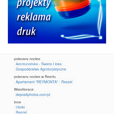
polecany nocleg
Agroturystyka - Święta Lipka
Gospodarstwo Agroturystyczne
polecany nocleg w Reszlu
Apartament "REYMONTA" - Reszel
Współpraca:
depositphotos.com/pl
Inne
Ulotki
Reszel