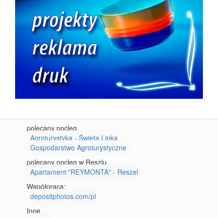
polecany nocleg
Agroturystyka - Święta Lipka
Gospodarstwo Agroturystyczne
polecany nocleg w Reszlu
Apartament "REYMONTA" - Reszel
Współpraca:
depositphotos.com/pl
Inne