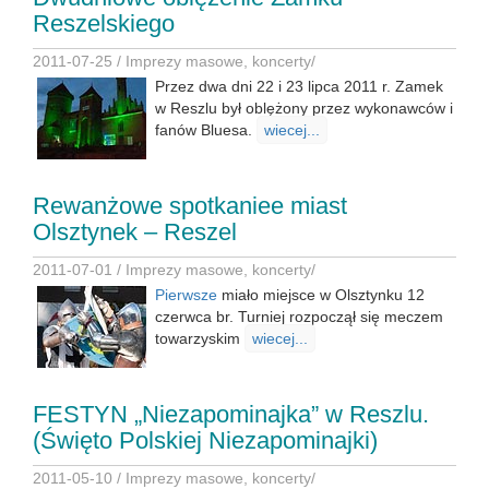
Reszelskiego
2011-07-25 /
Imprezy masowe, koncerty
/
Przez dwa dni 22 i 23 lipca 2011 r. Zamek
w Reszlu był oblężony przez wykonawców i
fanów Bluesa.
wiecej...
Rewanżowe spotkaniee miast
Olsztynek – Reszel
2011-07-01 /
Imprezy masowe, koncerty
/
Pierwsze
miało miejsce w Olsztynku 12
czerwca br. Turniej rozpoczął się meczem
towarzyskim
wiecej...
FESTYN „Niezapominajka” w Reszlu.
(Święto Polskiej Niezapominajki)
2011-05-10 /
Imprezy masowe, koncerty
/