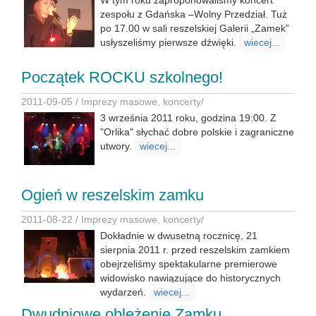
W tym roku zaproponowaliśmy koncert
zespołu z Gdańska –Wolny Przedział. Tuż
po 17.00 w sali reszelskiej Galerii „Zamek”
usłyszeliśmy pierwsze dźwięki.
wiecej...
Początek ROCKU szkolnego!
2011-09-05 /
Imprezy masowe, koncerty
/
3 września 2011 roku, godzina 19:00. Z
"Orlika" słychać dobre polskie i zagraniczne
utwory.
wiecej...
Ogień w reszelskim zamku
2011-08-22 /
Imprezy masowe, koncerty
/
Dokładnie w dwusetną rocznicę, 21
sierpnia 2011 r. przed reszelskim zamkiem
obejrzeliśmy spektakularne premierowe
widowisko nawiązujące do historycznych
wydarzeń.
wiecej...
Dwudniowe oblężenie Zamku