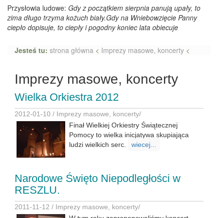
Przysłowia ludowe:
Gdy z początkiem sierpnia panują upały, to
zima długo trzyma kożuch biały.Gdy na Wniebowzięcie Panny
ciepło dopisuje, to ciepły i pogodny koniec lata obiecuje
Jesteś tu:
strona główna
<
Imprezy masowe, koncerty
<
Imprezy masowe, koncerty
Wielka Orkiestra 2012
2012-01-10 /
Imprezy masowe, koncerty
/
Finał Wielkiej Orkiestry Świątecznej
Pomocy to wielka inicjatywa skupiająca
ludzi wielkich serc.
wiecej...
Narodowe Święto Niepodległości w
RESZLU.
2011-11-12 /
Imprezy masowe, koncerty
/