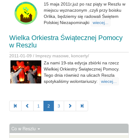
15 maja 2011r,już po raz piąty w Reszlu w
miejscu wyznaczonym ,czyli przy boisku
Orlika, będziemy się radowali Świętem
Polskiej Niezapominajki
wiecej...
Wielka Orkiestra Świątecznej Pomocy
w Reszlu
2011-01-09 /
Imprezy masowe, koncerty
/
Za nami 19-sta edycja zbiórki na rzecz
Wielkiej Orkiestry Świątecznej Pomocy.
Tego dnia również na ulicach Reszla
spotykaliśmy wolontariuszy:
wiecej...
1
2
3
Co w Reszlu