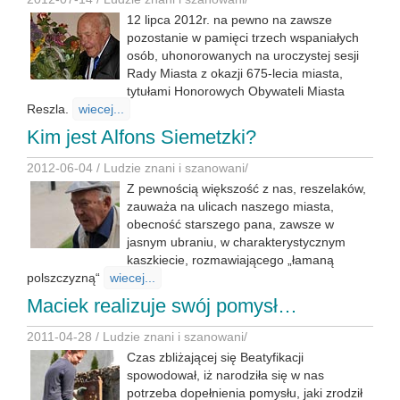
12 lipca 2012r. na pewno na zawsze
pozostanie w pamięci trzech wspaniałych
osób, uhonorowanych na uroczystej sesji
Rady Miasta z okazji 675-lecia miasta,
tytułami Honorowych Obywateli Miasta
Reszla.
wiecej...
Kim jest Alfons Siemetzki?
2012-06-04 /
Ludzie znani i szanowani
/
Z pewnością większość z nas, reszelaków,
zauważa na ulicach naszego miasta,
obecność starszego pana, zawsze w
jasnym ubraniu, w charakterystycznym
kaszkiecie, rozmawiającego „łamaną
polszczyzną“
wiecej...
Maciek realizuje swój pomysł…
2011-04-28 /
Ludzie znani i szanowani
/
Czas zbliżającej się Beatyfikacji
spowodował, iż narodziła się w nas
potrzeba dopełnienia pomysłu, jaki zrodził