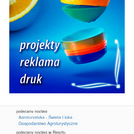
polecany nocleg
Agroturystyka - Święta Lipka
Gospodarstwo Agroturystyczne
polecany nocleg w Reszlu