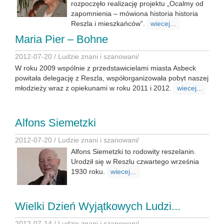
rozpoczęło realizację projektu „Ocalmy od
zapomnienia – mówiona historia historia
Reszla i mieszkańców”.
wiecej...
Maria Pier – Bohne
2012-07-20 /
Ludzie znani i szanowani
/
W roku 2009 wspólnie z przedstawicielami miasta Asbeck
powitała delegację z Reszla, współorganizowała pobyt naszej
młodzieży wraz z opiekunami w roku 2011 i 2012.
wiecej...
Alfons Siemetzki
2012-07-20 /
Ludzie znani i szanowani
/
Alfons Siemetzki to rodowity reszelanin.
Urodził się w Reszlu czwartego września
1930 roku.
wiecej...
Wielki Dzień Wyjątkowych Ludzi...
2012-07-14 /
Ludzie znani i szanowani
/