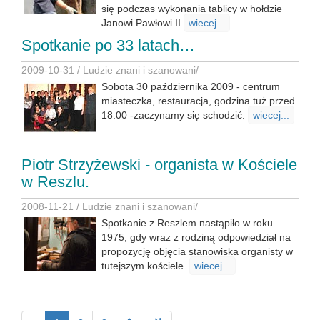
się podczas wykonania tablicy w hołdzie
Janowi Pawłowi II
wiecej...
Spotkanie po 33 latach…
2009-10-31 /
Ludzie znani i szanowani
/
Sobota 30 października 2009 - centrum
miasteczka, restauracja, godzina tuż przed
18.00 -zaczynamy się schodzić.
wiecej...
Piotr Strzyżewski - organista w Kościele
w Reszlu.
2008-11-21 /
Ludzie znani i szanowani
/
Spotkanie z Reszlem nastąpiło w roku
1975, gdy wraz z rodziną odpowiedział na
propozycję objęcia stanowiska organisty w
tutejszym kościele.
wiecej...