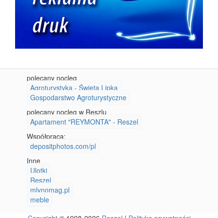
polecany nocleg
Agroturystyka - Święta Lipka
Gospodarstwo Agroturystyczne
polecany nocleg w Reszlu
Apartament "REYMONTA" - Reszel
Współpraca:
depositphotos.com/pl
Inne
Ulotki
Reszel
mlynomag.pl
meble