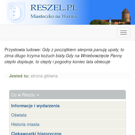
Reszel
Nawiga
Przysłowia ludowe:
Gdy z początkiem sierpnia panują upały, to
zima długo trzyma kożuch biały.Gdy na Wniebowzięcie Panny
ciepło dopisuje, to ciepły i pogodny koniec lata obiecuje
Jesteś tu:
strona główna
Co w Reszlu
Informacje i wydarzenia
Oświata
Historia miasta
Ciekawostki historyczne