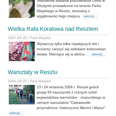
Wieloletnie badania pracowników UWM w
Olsztynie prowadzone na terenie Parku
Miejskiego w Reszlu, dowodzą o
wyjątkowości tego miejsca.
wiecej...
Wielka Rafa Koralowa nad Reszlem
2007-05-25 /
Park Miejski
/
Wystarczy tylko kilka cieplejszych dni i
możemy cieszyć się widokiem kolorowego
świata. Mieniące się w słońcu ...
wiecej...
Warsztaty w Reszlu
2006-09-25 /
Park Miejski
/
23 i 24 września 2006 r. Reszel gościł
grupę 93 nauczycieli z różnych szkół
województwa warmińsko - mazurskiego w
ramach warsztatów "Ciekawostki
przyrodniczo -historyczne Warmii i Mazur".
wiecej...