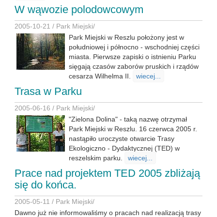
W wąwozie polodowcowym
2005-10-21 /
Park Miejski
/
Park Miejski w Reszlu położony jest w
południowej i północno - wschodniej części
miasta. Pierwsze zapiski o istnieniu Parku
sięgają czasów zaborów pruskich i rządów
cesarza Wilhelma II.
wiecej...
Trasa w Parku
2005-06-16 /
Park Miejski
/
"Zielona Dolina" - taką nazwę otrzymał
Park Miejski w Reszlu. 16 czerwca 2005 r.
nastąpiło uroczyste otwarcie Trasy
Ekologiczno - Dydaktycznej (TED) w
reszelskim parku.
wiecej...
Prace nad projektem TED 2005 zbliżają
się do końca.
2005-05-11 /
Park Miejski
/
Dawno już nie informowaliśmy o pracach nad realizacją trasy