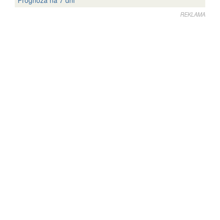
Prognoza na 7 dni
REKLAMA