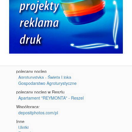
polecany nocleg
Agroturystyka - Święta Lipka
Gospodarstwo Agroturystyczne
polecany nocleg w Reszlu
Apartament "REYMONTA" - Reszel
Współpraca:
depositphotos.com/pl
Inne
Ulotki