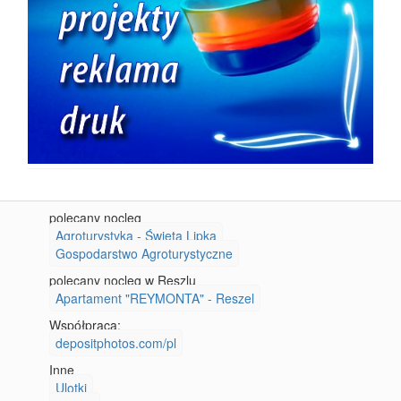
polecany nocleg
Agroturystyka - Święta Lipka
Gospodarstwo Agroturystyczne
polecany nocleg w Reszlu
Apartament "REYMONTA" - Reszel
Współpraca:
depositphotos.com/pl
Inne
Ulotki