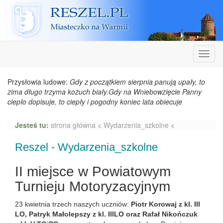
Reszel
Nawiga
Przysłowia ludowe:
Gdy z początkiem sierpnia panują upały, to
zima długo trzyma kożuch biały.Gdy na Wniebowzięcie Panny
ciepło dopisuje, to ciepły i pogodny koniec lata obiecuje
Jesteś tu:
strona główna
<
Wydarzenia_szkolne
<
Reszel - Wydarzenia_szkolne
II miejsce w Powiatowym
Turnieju Motoryzacyjnym
23 kwietnia trzech naszych uczniów:
Piotr Korowaj z kl. III
LO, Patryk Małolepszy z kl. IIILO oraz Rafał Nikończuk