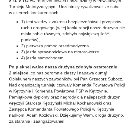
z kl. V TGiPC
reprezentowało naszą szkołę w Powiatowym
Turnieju Motoryzacyjnym. Uczestnicy rywalizowali ze sobą
w czterech konkurencjach:
1) test wiedzy z zakresu bezpieczeństwa i przepisów
ruchu drogowego (w tej konkurencji nasza drużyna nie
miała sobie równych, zdobyła największą ilość
punktów),
2) pierwsza pomoc przedmedyczna
3) jazda sprawnościowa na motorowerze
4) jazda samochodem.
Po pięknej walce nasza drużyna zdobyła ostatecznie
2 miejsce
, co nas ogromnie cieszy i napawa dumą!
Opiekunem naszych zawodników był Pan Grzegorz Subocz.
Nad organizacją turnieju czuwały Komenda Powiatowa Policji
w Kętrzynie i Komenda Powiatowa PSP w Kętrzynie.
Pamiątkowe dyplomy oraz nagrody dla najlepszych drużyn
wręczyli Starosta Kętrzyński Michał Kochanowski oraz
Zastępca Komendanta Powiatowego Policji w Kętrzynie
nadkom. Adam Kozłowski. Dziękujemy Wam, droga drużyno,
za starania i zaangażowanie!