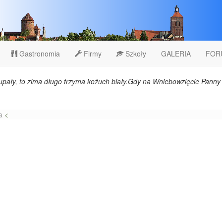
Gastronomia
Firmy
Szkoły
GALERIA
FOR
upały, to zima długo trzyma kożuch biały.Gdy na Wniebowzięcie Panny 
a
<