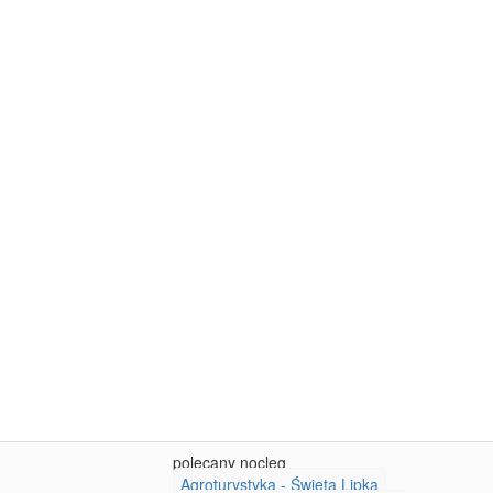
polecany nocleg
Agroturystyka - Święta Lipka