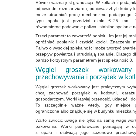
Równie ważna jest granulacja. W kotłach z podajni
odpowiedni rozmiar ziaren, ponieważ zbyt drobny lu
może utrudniać pracę mechanizmu podającego. 
typu opału jest przedział około 6–25 mm. Ta
równomierne podawanie paliwa i stabilne spalanie n
Trzeci parametr to zawartość popiołu. Im jest jej mni
opróżniać popielnik i czyścić kocioł. Znaczenie 
Paliwo o wysokiej spiekalności może tworzyć twarde 
przepływ powietrza i utrudniają spalanie. Dlatego 
bardzo korzystnym parametrem jest spiekalność 0.
Węgiel groszek workowan
przechowywania i porządek w kot
Węgiel groszek workowany jest praktycznym wyb
chcą zachować porządek w kotłowni, garażu
gospodarczym. Worki łatwiej przenosić, układać i d
To szczególnie ważne wtedy, gdy miejsce p
ograniczone albo znajduje się w budynku mieszkaln
Warto zwrócić uwagę nie tylko na samą wagę work
pakowania. Worki perforowane pomagają w odp
z opału i ułatwiają jego sezonowe przechowy