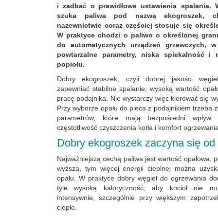
i zadbać o prawidłowe ustawienia spalania. 
szuka paliwa pod nazwą ekogroszek, c
nazewnictwie coraz częściej stosuje się określ
W praktyce chodzi o paliwo o określonej granu
do automatycznych urządzeń grzewczych, w
powtarzalne parametry, niska spiekalność i 
popiołu.
Dobry ekogroszek, czyli dobrej jakości węgie
zapewniać stabilne spalanie, wysoką wartość opa
pracę podajnika. Nie wystarczy więc kierować się w
Przy wyborze opału do pieca z podajnikiem trzeba z
parametrów, które mają bezpośredni wpływ 
częstotliwość czyszczenia kotła i komfort ogrzewan
Dobry ekogroszek zaczyna się od
Najważniejszą cechą paliwa jest wartość opałowa,
wyższa, tym więcej energii cieplnej można uzys
opału. W praktyce dobry węgiel do ogrzewania d
tyle wysoką kaloryczność, aby kocioł nie mu
intensywnie, szczególnie przy większym zapotr
ciepło.