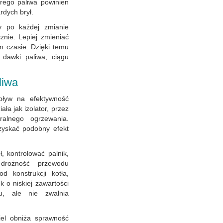
brego paliwa powinien
rdych brył.
cy po każdej zmianie
znie. Lepiej zmieniać
 czasie. Dzięki temu
 dawki paliwa, ciągu
liwa
pływ na efektywność
ła jak izolator, przez
tralnego ogrzewania.
uzyskać podobny efekt
, kontrolować palnik,
drożność przewodu
d konstrukcji kotła,
k o niskiej zawartości
u, ale nie zwalnia
iel obniża sprawność