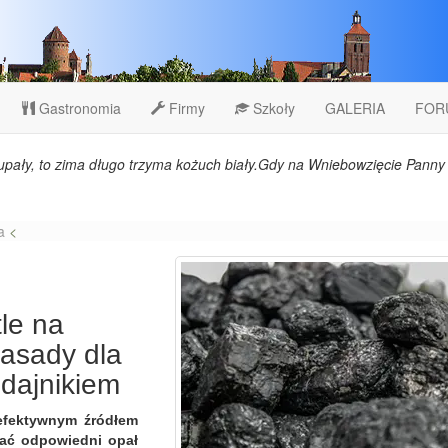
Gastronomia
Firmy
Szkoły
GALERIA
FOR
upały, to zima długo trzyma kożuch biały.Gdy na Wniebowzięcie Panny 
a
<
tle na
asady dla
dajnikiem
efektywnym źródłem
rać odpowiedni opał