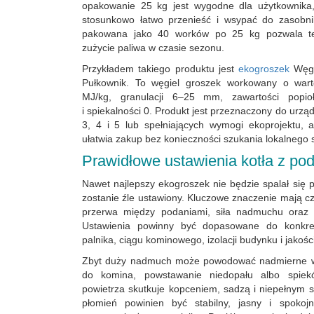
opakowanie 25 kg jest wygodne dla użytkownika
stosunkowo łatwo przenieść i wsypać do zasobni
pakowana jako 40 worków po 25 kg pozwala te
zużycie paliwa w czasie sezonu.
Przykładem takiego produktu jest
ekogroszek
Węgi
Pułkownik. To węgiel groszek workowany o wart
MJ/kg, granulacji 6–25 mm, zawartości popi
i spiekalności 0. Produkt jest przeznaczony do urz
3, 4 i 5 lub spełniających wymogi ekoprojektu, 
ułatwia zakup bez konieczności szukania lokalnego 
Prawidłowe ustawienia kotła z po
Nawet najlepszy ekogroszek nie będzie spalał się pr
zostanie źle ustawiony. Kluczowe znaczenie mają c
przerwa między podaniami, siła nadmuchu oraz 
Ustawienia powinny być dopasowane do konkret
palnika, ciągu kominowego, izolacji budynku i jakośc
Zbyt duży nadmuch może powodować nadmierne w
do komina, powstawanie niedopału albo spiek
powietrza skutkuje kopceniem, sadzą i niepełnym 
płomień powinien być stabilny, jasny i spokoj