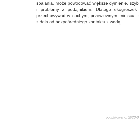
spalania, może powodować większe dymienie, szybs
i problemy z podajnikiem. Dlatego ekogroszek 
przechowywać w suchym, przewiewnym miejscu, n
z dala od bezpośredniego kontaktu z wodą.
opublikowano: 2026-05
269