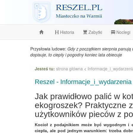
Reszel
Historia
Zabytki
Noclegi
Przysłowia ludowe:
Gdy z początkiem sierpnia panują 
dopisuje, to ciepły i pogodny koniec lata obiecuje
Jesteś tu:
strona główna
<
Informacje_i_wydarzeni
Reszel - Informacje_i_wydarzenia
Jak prawidłowo palić w ko
ekogroszek? Praktyczne z
użytkowników pieców z po
Kocioł z podajnikiem może być wygodnym i 
ciepła, ale pod jednym warunkiem: trzeba dob