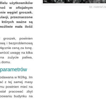
Wielu użytkowników
fot. materiał 
hoć w oficjalnym
enie węgiel groszek.
lacji, przeznaczone
 których ważne są
możliwie mała ilość
l groszek, powinien
łową i bezproblemową
yłącznie ceną za tonę.
wrócić uwagę na kilka
na zużycie paliwa,
ia domu.
 parametrów
 podawana w MJ/kg. Im
kać z tej samej masy
omu powinien mieć na
siał pracować zbyt
zebowaniu budynku na