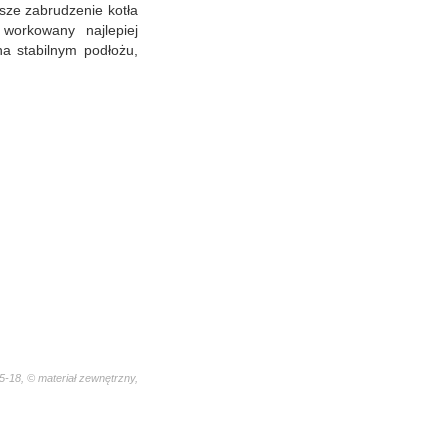
ze zabrudzenie kotła
workowany najlepiej
a stabilnym podłożu,
-18, © materiał zewnętrzny,