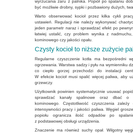
wyrzucania żaru z palnika. Popiół po spalaniu do
być możliwie drobny, sypki i pozbawiony dużych, twa
Warto obserwować kocioł przez kilka cykli pra
ustawień. Regulacji nie należy wykonywać chaotyc
jeden parametr naraz i sprawdzać efekt po pewnym
łatwiej ustalić, czy problem wynika z nadmuchu,
kominowego czy jakości opału.
Czysty kocioł to niższe zużycie pa
Regularne czyszczenie kotła ma bezpośredni w
ogrzewania. Warstwa sadzy i pyłu na wymienniku dzia
co ciepło gorzej przechodzi do instalacji cen
W efekcie kocioł musi spalić więcej paliwa, aby 
grzewczy.
Użytkownik powinien systematycznie usuwać popiół
sprawdzać kanały spalinowe oraz dbać o 
kominowego. Częstotliwość czyszczenia zależy o
intensywności pracy i jakości paliwa. Węgiel grosze
popiołu ogranicza ilość odpadów po spalani
z podstawowej obsługi urządzenia.
Znaczenie ma również suchy opał. Wilgotny węg