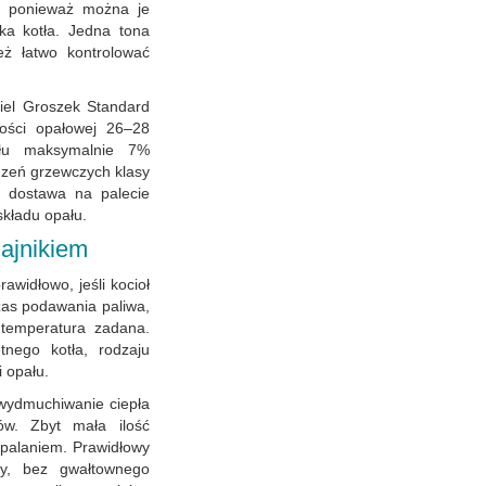
, ponieważ można je
ka kotła. Jedna tona
ż łatwo kontrolować
el Groszek Standard
ości opałowej 26–28
ołu maksymalnie 7%
ądzeń grzewczych klasy
a dostawa na palecie
składu opału.
dajnikiem
awidłowo, jeśli kocioł
zas podawania paliwa,
temperatura zadana.
nego kotła, rodzaju
i opału.
ydmuchiwanie ciepła
ów. Zbyt mała ilość
spalaniem. Prawidłowy
ny, bez gwałtownego