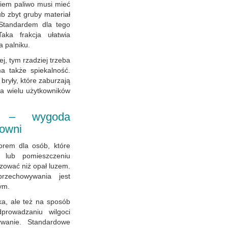
kiem paliwo musi mieć
b zbyt gruby materiał
Standardem dla tego
ka frakcja ułatwia
a palniku.
ej, tym rzadziej trzeba
ma także spiekalność.
bryły, które zaburzają
dla wielu użytkowników
y – wygoda
łowni
orem dla osób, które
 lub pomieszczeniu
ozować niż opał luzem.
rzechowywania jest
ym.
a, ale też na sposób
rowadzaniu wilgoci
wanie. Standardowe