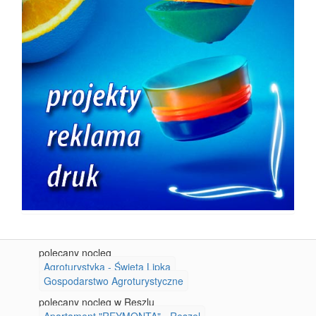
polecany nocleg
Agroturystyka - Święta Lipka
Gospodarstwo Agroturystyczne
polecany nocleg w Reszlu