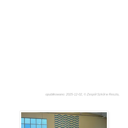
opublikowano: 2025-12-02, © Zespół Szkół w Reszlu,
1383