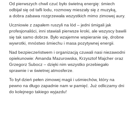
Od pierwszych chwil czuć było świetną energię: śmiech
odbijał się od tafli lodu, rozmowy mieszały się z muzyką,
a dobra zabawa rozgrzewała wszystkich mimo zimowej aury.
Uczniowie z zapałem ruszyli na lód – jedni śmigali jak
profesjonaliści, inni stawiali pierwsze kroki, ale wszyscy bawili
się tak samo dobrze. Było wzajemne wspieranie się, drobne
wywrotki, mnóstwo śmiechu i masa pozytywnej energii.
Nad bezpieczeństwem i organizacją czuwali nasi niezawodni
opiekunowie: Amanda Mazurowska, Krzysztof Majcher oraz
Grzegorz Subocz – dzięki nim wszystko przebiegało
sprawnie i w świetnej atmosferze.
To był dzień pełen zimowej magii i uśmiechów, który na
pewno na długo zapadnie nam w pamięć. Już odliczamy dni
do kolejnego takiego wyjazdu!