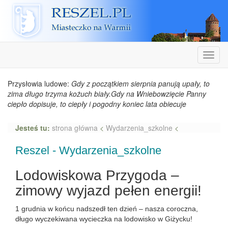
Reszel
Nawiga
Przysłowia ludowe:
Gdy z początkiem sierpnia panują upały, to
zima długo trzyma kożuch biały.Gdy na Wniebowzięcie Panny
ciepło dopisuje, to ciepły i pogodny koniec lata obiecuje
Jesteś tu:
strona główna
<
Wydarzenia_szkolne
<
Reszel - Wydarzenia_szkolne
Lodowiskowa Przygoda –
zimowy wyjazd pełen energii!
1 grudnia w końcu nadszedł ten dzień – nasza coroczna,
długo wyczekiwana wycieczka na lodowisko w Giżycku!