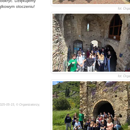
h odkryć. Dziękujemy
jątkowym otoczeniu!
fot. Org
fot. Org
025-05-15, © Organizatorzy,