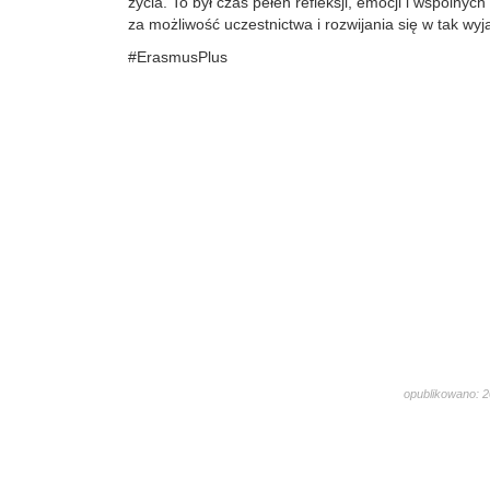
życia. To był czas pełen refleksji, emocji i wspólnyc
za możliwość uczestnictwa i rozwijania się w tak wy
#ErasmusPlus
opublikowano: 2
1451