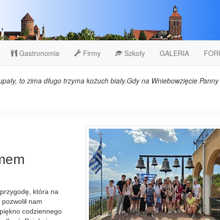
Gastronomia
Firmy
Szkoły
GALERIA
FOR
upały, to zima długo trzyma kożuch biały.Gdy na Wniebowzięcie Panny 
amem
przygodę, która na
 pozwolił nam
i piękno codziennego