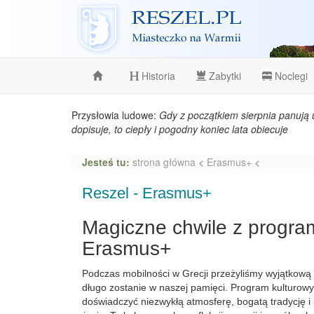
Reszel
Historia
Zabytki
Noclegi
Przysłowia ludowe:
Gdy z początkiem sierpnia panują 
dopisuje, to ciepły i pogodny koniec lata obiecuje
Jesteś tu:
strona główna
<
Erasmus+
<
Reszel - Erasmus+
Magiczne chwile z progr
Erasmus+
Podczas mobilności w Grecji przeżyliśmy wyjątkową 
długo zostanie w naszej pamięci. Program kulturowy
doświadczyć niezwykłą atmosferę, bogatą tradycję 