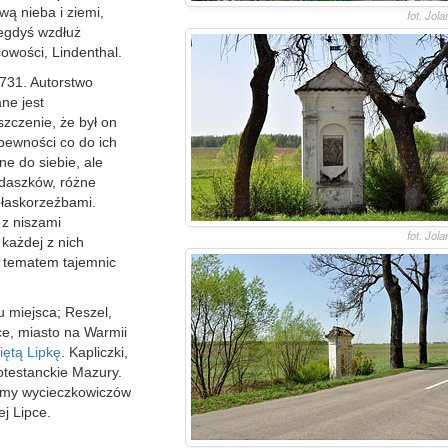
ą nieba i ziemi,
fot. Jol
iegdyś wzdłuż
cowości, Lindenthal.
731. Autorstwo
ne jest
szczenie, że był on
 pewności co do ich
ne do siebie, ale
 daszków, różne
płaskorzeźbami.
 z niszami
fot. Jol
każdej z nich
e tematem tajemnic
u miejsca; Reszel,
ce, miasto na Warmii
iętą Lipkę
. Kapliczki,
rotestanckie Mazury.
tłumy wycieczkowiczów
j Lipce.