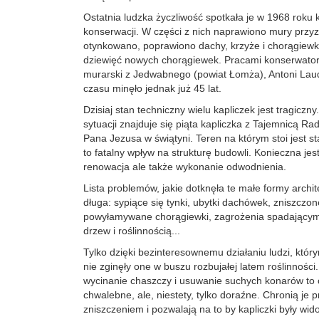
Ostatnia ludzka życzliwość spotkała je w 1968 roku 
konserwacji. W części z nich naprawiono mury przy
otynkowano, poprawiono dachy, krzyże i chorągiew
dziewięć nowych chorągiewek. Pracami konserwatorsk
murarski z Jedwabnego (powiat Łomża), Antoni Lau
czasu minęło jednak już 45 lat.
Dzisiaj stan techniczny wielu kapliczek jest tragiczny
sytuacji znajduje się piąta kapliczka z Tajemnicą R
Pana Jezusa w świątyni. Teren na którym stoi jest s
to fatalny wpływ na strukturę budowli. Konieczna jes
renowacja ale także wykonanie odwodnienia.
Lista problemów, jakie dotknęła te małe formy archit
długa: sypiące się tynki, ubytki dachówek, zniszczo
powyłamywane chorągiewki, zagrożenia spadającym
drzew i roślinnością...
Tylko dzięki bezinteresownemu działaniu ludzi, którym 
nie zginęły one w buszu rozbujałej latem roślinności
wycinanie chaszczy i usuwanie suchych konarów to 
chwalebne, ale, niestety, tylko doraźne. Chronią je
zniszczeniem i pozwalają na to by kapliczki były wid