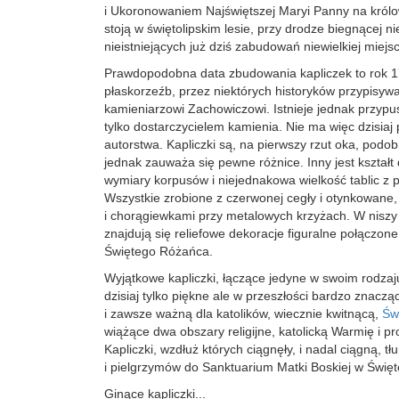
i Ukoronowaniem Najświętszej Maryi Panny na królow
stoją w świętolipskim lesie, przy drodze biegnącej n
nieistniejących już dziś zabudowań niewielkiej miejs
Prawdopodobna data zbudowania kapliczek to rok 1
płaskorzeźb, przez niektórych historyków przypisywa
kamieniarzowi Zachowiczowi. Istnieje jednak przypu
tylko dostarczycielem kamienia. Nie ma więc dzisiaj
autorstwa. Kapliczki są, na pierwszy rzut oka, podob
jednak zauważa się pewne różnice. Inny jest kształt
wymiary korpusów i niejednakowa wielkość tablic z 
Wszystkie zrobione z czerwonej cegły i otynkowane,
i chorągiewkami przy metalowych krzyżach. W niszy 
znajdują się reliefowe dekoracje figuralne połączon
Świętego Różańca.
Wyjątkowe kapliczki, łączące jedyne w swoim rodzaj
dzisiaj tylko piękne ale w przeszłości bardzo znaczą
i zawsze ważną dla katolików, wiecznie kwitnącą,
Św
wiążące dwa obszary religijne, katolicką Warmię i p
Kapliczki, wzdłuż których ciągnęły, i nadal ciągną, 
i pielgrzymów do Sanktuarium Matki Boskiej w Święte
Ginące kapliczki...