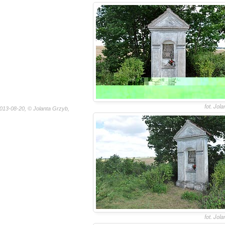
fot. Jol
013-08-20, © Jolanta Grzyb,
fot. Jol