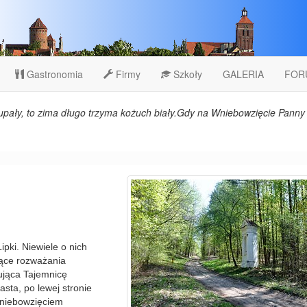
Gastronomia
Firmy
Szkoły
GALERIA
FOR
upały, to zima długo trzyma kożuch biały.Gdy na Wniebowzięcie Panny 
ipki. Niewiele o nich
jące rozważania
ująca Tajemnicę
sta, po lewej stronie
Wniebowzięciem