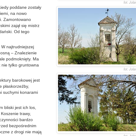
fot. Jol
kiedy poddane zostały
ziemi, na nowo
ki. Zamontowano
imi zajął się mistrz
dański. Od tego
. W najtrudniejszej
adosną – Znalezienie
tale podmoknięty. Ma
t nie tylko gruntowna
fot. Jol
ektury barokowej jest
ne płaskorzeźby,
i suchymi konarami
bliski jest ich los,
. Koszenie trawy,
czynności bardzo
 przed bezpośrednim
oczne z drogi nie mają
fot. Jol