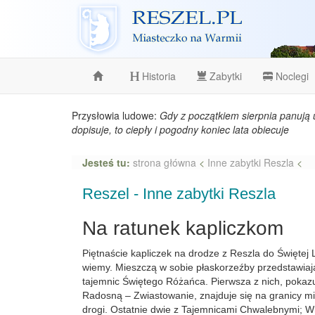
Reszel
Historia
Zabytki
Noclegi
Przysłowia ludowe:
Gdy z początkiem sierpnia panują 
dopisuje, to ciepły i pogodny koniec lata obiecuje
Jesteś tu:
strona główna
<
Inne zabytki Reszla
<
Reszel - Inne zabytki Reszla
Na ratunek kapliczkom
Piętnaście kapliczek na drodze z Reszla do Świętej L
wiemy. Mieszczą w sobie płaskorzeźby przedstawia
tajemnic Świętego Różańca. Pierwsza z nich, pokaz
Radosną – Zwiastowanie, znajduje się na granicy mia
drogi. Ostatnie dwie z Tajemnicami Chwalebnymi; 