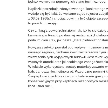
jednak wpływu na poprawę ich stanu technicznego.
Kapliczki potrzebują zdecydowanego, konkretnego w
wydaje się być fakt, że wpisane są do rejestru zaby
z 08.09.1968r.) i chociaż powinny być objęte szcze
to powoli umierają.
Czy znikną z powierzchni ziemi tak, jak to sie dziej
kamienicą w Reszlu po dawnej restauracji „Hotelowa
poda im dłoń i tak, jak nasza „stara plebania“ dost
Powyższy artykuł powstał pod wpływem rozmów z mił
naszego regionu, osobami żywo zainteresowanymi 
zniszczenia tych wyjątkowych budowli. Jest także w
własnych autorki oraz jej osobistego zaangażowania 
W tekście wykorzystane zostały materiały zawarte w 
hab. Janusza Hochleitnera pt. Przydrożne pomniki ku
Świętej Lipki i okolic oraz w protokole komisyjnego 
konserwacyjnych przy kaplicach różańcowych Reszel
lipca 1968 roku.