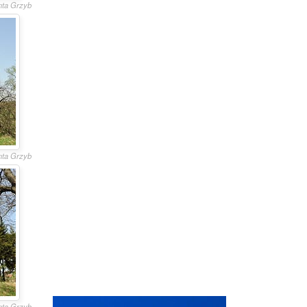
anta Grzyb
anta Grzyb
anta Grzyb