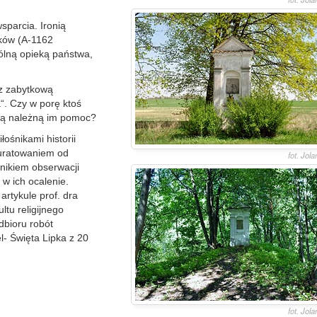
sparcia. Ironią
tków (A-1162
gólną opieką państwa,
e z zabytkową
“. Czy w porę ktoś
aną należną im pomoc?
ośnikami historii
uratowaniem od
fot. Jol
ynikiem obserwacji
w ich ocalenie.
artykule prof. dra
ltu religijnego
odbioru robót
- Święta Lipka z 20
fot. Jol