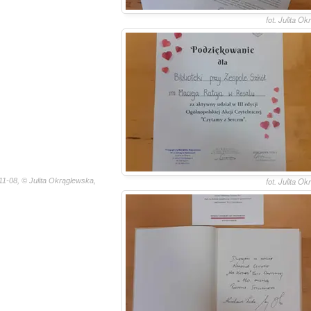
fot. Julita O
fot. Julita O
1-08, © Julita Okrąglewska,