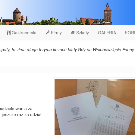
Gastronomia
Firmy
Szkoły
GALERIA
FOR
upały, to zima długo trzyma kożuch biały.Gdy na Wniebowzięcie Panny 
podziękowania za
jeszcze raz za udział