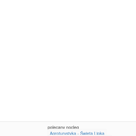
polecany nocleg
Agroturystyka - Święta Lipka