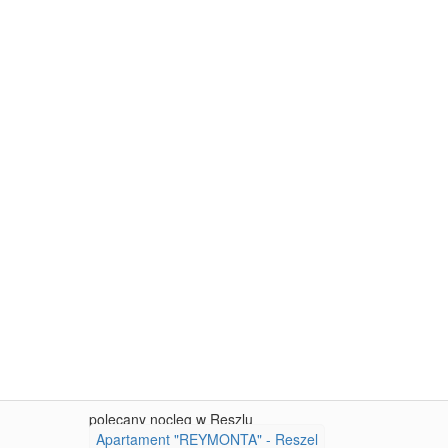
polecany nocleg w Reszlu
Apartament "REYMONTA" - Reszel