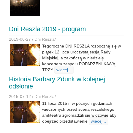
Dni Reszla 2019 - program
2019-06-27 /
Dni Reszla
/
Tegoroczne DNI RESZLA rozpoczną się w
piątek 12 lipca uroczystą sesją Rady
Miejskiej, a zakończą w niedzielę
koncertem zespołu POPARZENI KAWĄ
TRZY
wiecej...
Historia Barbary Zdunk w kolejnej
odsłonie
2015-07-12 /
Dni Reszla
/
11 lipca 2015 r. w późnych godzinach
wieczornych przed sceną reszelskiego
amfiteatru zgromadzili się widzowie aby
obejrzeć przedstawienie
wiecej...