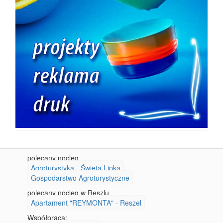
polecany nocleg
Agroturystyka - Święta Lipka
Gospodarstwo Agroturystyczne
polecany nocleg w Reszlu
Apartament "REYMONTA" - Reszel
Współpraca: