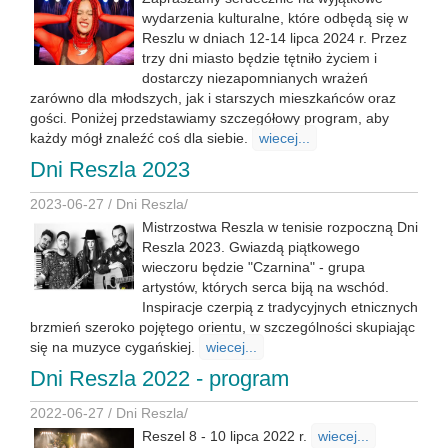
wydarzenia kulturalne, które odbędą się w
Reszlu w dniach 12-14 lipca 2024 r. Przez
trzy dni miasto będzie tętniło życiem i
dostarczy niezapomnianych wrażeń
zarówno dla młodszych, jak i starszych mieszkańców oraz
gości. Poniżej przedstawiamy szczegółowy program, aby
każdy mógł znaleźć coś dla siebie.
wiecej...
Dni Reszla 2023
2023-06-27 /
Dni Reszla
/
Mistrzostwa Reszla w tenisie rozpoczną Dni
Reszla 2023. Gwiazdą piątkowego
wieczoru będzie "Czarnina" - grupa
artystów, których serca biją na wschód.
Inspiracje czerpią z tradycyjnych etnicznych
brzmień szeroko pojętego orientu, w szczególności skupiając
się na muzyce cygańskiej.
wiecej...
Dni Reszla 2022 - program
2022-06-27 /
Dni Reszla
/
Reszel 8 - 10 lipca 2022 r.
wiecej...