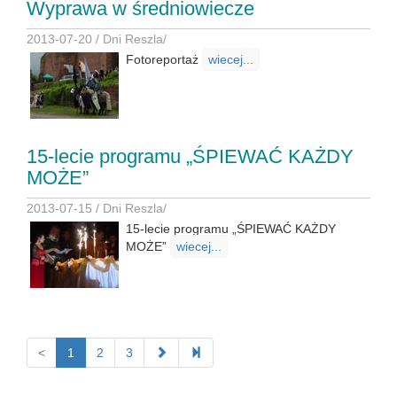
Wyprawa w średniowiecze
2013-07-20 /
Dni Reszla
/
Fotoreportaż
wiecej...
15-lecie programu „ŚPIEWAĆ KAŻDY
MOŻE”
2013-07-15 /
Dni Reszla
/
15-lecie programu „ŚPIEWAĆ KAŻDY
MOŻE”
wiecej...
<
1
2
3