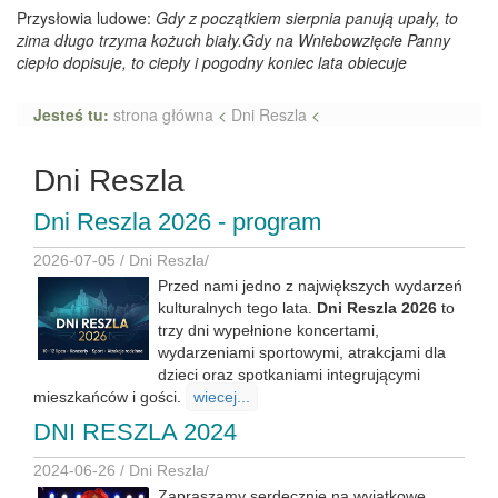
Przysłowia ludowe:
Gdy z początkiem sierpnia panują upały, to
zima długo trzyma kożuch biały.Gdy na Wniebowzięcie Panny
ciepło dopisuje, to ciepły i pogodny koniec lata obiecuje
Jesteś tu:
strona główna
<
Dni Reszla
<
Dni Reszla
Dni Reszla 2026 - program
2026-07-05 /
Dni Reszla
/
Przed nami jedno z największych wydarzeń
kulturalnych tego lata.
Dni Reszla 2026
to
trzy dni wypełnione koncertami,
wydarzeniami sportowymi, atrakcjami dla
dzieci oraz spotkaniami integrującymi
mieszkańców i gości.
wiecej...
DNI RESZLA 2024
2024-06-26 /
Dni Reszla
/
Zapraszamy serdecznie na wyjątkowe