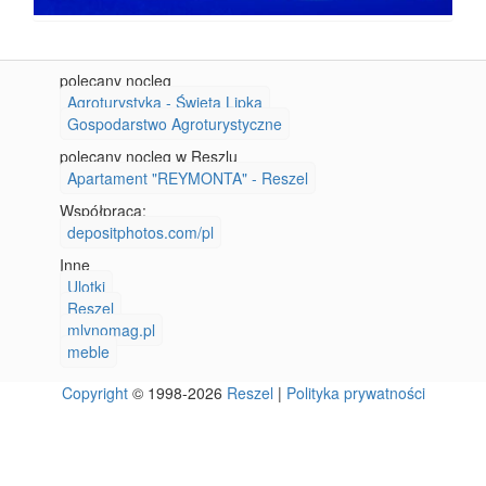
polecany nocleg
Agroturystyka - Święta Lipka
Gospodarstwo Agroturystyczne
polecany nocleg w Reszlu
Apartament "REYMONTA" - Reszel
Współpraca:
depositphotos.com/pl
Inne
Ulotki
Reszel
mlynomag.pl
meble
Copyright
© 1998-2026
Reszel
|
Polityka prywatności