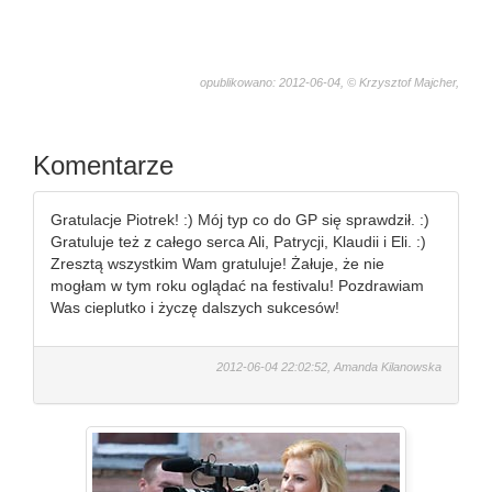
opublikowano: 2012-06-04, © Krzysztof Majcher,
2966
Komentarze
Gratulacje Piotrek! :) Mój typ co do GP się sprawdził. :)
Gratuluje też z całego serca Ali, Patrycji, Klaudii i Eli. :)
Zresztą wszystkim Wam gratuluje! Żałuje, że nie
mogłam w tym roku oglądać na festivalu! Pozdrawiam
Was cieplutko i życzę dalszych sukcesów!
2012-06-04 22:02:52, Amanda Kilanowska