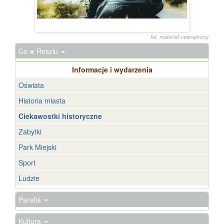
fot. materiał zewnętrzny
Co w Reszlu
Informacje i wydarzenia
Oświata
Historia miasta
Ciekawostki historyczne
Zabytki
Park Miejski
Sport
Ludzie
Parafia
Kultura