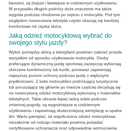
kieszeni, są lżejsze i łatwiejsze w codziennym użytkowaniu.
W przypadku długich podróży duże znaczenie ma także
wygoda podczas chodzenia po zejściu z motocykla. Pod tym
względem nowoczesne tekstylia często okazują się bardziej
komfortowe niż ciężka skóra.
Jaką odzież motocyklową wybrać do
swojego stylu jazdy?
Wybór pomiędzy skórą a tekstyliami powinien zależeć przede
wszystkim od sposobu użytkowania motocykla. Osoby
preferujące dynamiczną jazdę sportową zazwyczaj wybierają
skórzane kombinezony lub kurtki, ponieważ zapewniają
najwyższy poziom ochrony podczas jazdy z większymi
prędkościami. Z kolei motocykliści podróżujący turystycznie
lub poruszający się głównie po mieście częściej decydują się
na nowoczesną odzież motocyklową wykonaną z materiałów
tekstylnych. Takie ubrania lepiej radzą sobie podczas
zmiennej pogody, są wygodniejsze w codziennym
użytkowaniu i zapewniają skuteczniejszą wentylację w upalne
dni. Warto pamiętać, że współczesna odzież motocyklowa
niezależnie od rodzaju materiału powinna posiadać
certyfikowane ochraniacze oraz odpowiednie wzmocnienia