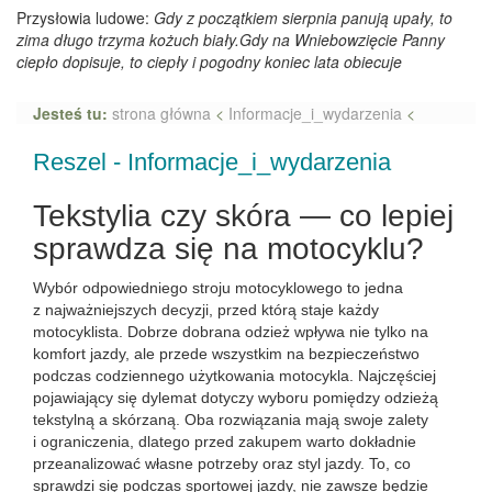
Przysłowia ludowe:
Gdy z początkiem sierpnia panują upały, to
zima długo trzyma kożuch biały.Gdy na Wniebowzięcie Panny
ciepło dopisuje, to ciepły i pogodny koniec lata obiecuje
Jesteś tu:
strona główna
<
Informacje_i_wydarzenia
<
Reszel - Informacje_i_wydarzenia
Tekstylia czy skóra — co lepiej
sprawdza się na motocyklu?
Wybór odpowiedniego stroju motocyklowego to jedna
z najważniejszych decyzji, przed którą staje każdy
motocyklista. Dobrze dobrana odzież wpływa nie tylko na
komfort jazdy, ale przede wszystkim na bezpieczeństwo
podczas codziennego użytkowania motocykla. Najczęściej
pojawiający się dylemat dotyczy wyboru pomiędzy odzieżą
tekstylną a skórzaną. Oba rozwiązania mają swoje zalety
i ograniczenia, dlatego przed zakupem warto dokładnie
przeanalizować własne potrzeby oraz styl jazdy. To, co
sprawdzi się podczas sportowej jazdy, nie zawsze będzie