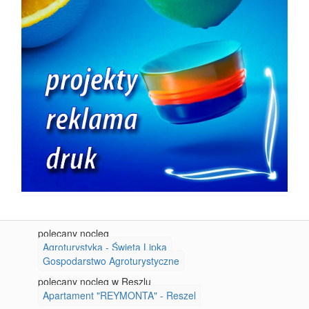
polecany nocleg
Agroturystyka - Święta Lipka
Gospodarstwo Agroturystyczne
polecany nocleg w Reszlu
Apartament "REYMONTA" - Reszel