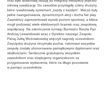
oraz było doskonałą okazją do integracji młodzieży poprzez
zdrową rywalizację. Do zawodów przystąpiły cztery drużyny,
które rywalizowały systemem „każdy z każdym”. Mecze były
pełne zaangażowania, dynamicznych akcji i ducha fair play.
Zawodnicy zaprezentowali wysoki poziom sportowy, a kibice
mogli podziwiać wiele efektownych bramek oraz zespołową
współpracę. Na zakończenie turnieju Burmistrz Reszla Pan
Andrzej Lewandowski wraz z Dyrektor naszego Zespołu
Panią Julitą Woźniakowską wręczyli nagrody uczestnikom.
Zwycięska drużyna otrzymała puchar, natomiast wszystkie
zespoły zostały uhonorowane pamiątkowymi dyplomami oraz
słodkościami. Serdecznie gratulujemy wszystkim
zawodnikom oraz dziękujemy organizatorom za
przygotowanie wydarzenia, które na długo pozostanie
w pamięci uczestników.