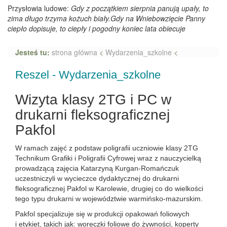
Przysłowia ludowe:
Gdy z początkiem sierpnia panują upały, to
zima długo trzyma kożuch biały.Gdy na Wniebowzięcie Panny
ciepło dopisuje, to ciepły i pogodny koniec lata obiecuje
Jesteś tu:
strona główna
<
Wydarzenia_szkolne
<
Reszel - Wydarzenia_szkolne
Wizyta klasy 2TG i PC w
drukarni fleksograficznej
Pakfol
W ramach zajęć z podstaw poligrafii uczniowie klasy 2TG
Technikum Grafiki i Poligrafii Cyfrowej wraz z nauczycielką
prowadzącą zajęcia Katarzyną Kurgan-Romańczuk
uczestniczyli w wycieczce dydaktycznej do drukarni
fleksograficznej Pakfol w Karolewie, drugiej co do wielkości
tego typu drukarni w województwie warmińsko-mazurskim.
Pakfol specjalizuje się w produkcji opakowań foliowych
i etykiet, takich jak: woreczki foliowe do żywności, koperty