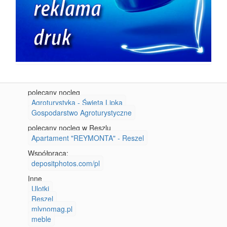
polecany nocleg
Agroturystyka - Święta Lipka
Gospodarstwo Agroturystyczne
polecany nocleg w Reszlu
Apartament "REYMONTA" - Reszel
Współpraca:
depositphotos.com/pl
Inne
Ulotki
Reszel
mlynomag.pl
meble