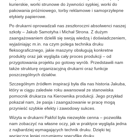
kurierskie, worki strunowe do żywności sypkiej, worki do
pakowania próżniowego, torby reklamowe i samoprzylepne
etykiety papierowe.
Po drukarni oprowadzali nas zeszłoroczni absolwenci naszej
szkoły – Jakub Samotyha i Michał Strona. Z dużym
zaangażowaniem dzielili się swoją wiedzą i doświadczeniem,
wyjaśniając m.in. na czym polega technika druku
fleksograficznego, jakie maszyny obsługują konkretne
produkty oraz jak wygląda cały proces produkcji – od
przygotowania projektu po gotowy wyrób. Przedstawili nam
także strukturę organizacyjną drukarni oraz funkcje
poszczególnych działów.
Szczególnym źródłem inspiracji była dla nas historia Jakuba,
który w ciągu zaledwie roku awansował ze stanowiska
pomocnik drukarza na Kierownika produkcji. Jego przykład
pokazał nam, że pasja i zaangażowanie w pracę mogą
przynieść szybkie efekty i zawodowy sukces.
Wizyta w drukarni Pakfol była niezwykle cenna – pozwoliła
nam zobaczyć na własne oczy, jak w praktyce wygląda jedna
z najbardziej wymagających technik druku. Dzięki tej
wycieczce lepiej rozumiemy specyfikę druku