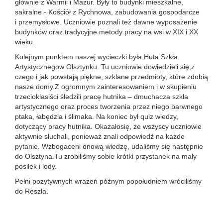
głównie z Warmii i Mazur. Były to budynki mieszkalne,
sakralne - Kościół z Rychnowa, zabudowania gospodarcze
i przemysłowe. Uczniowie poznali też dawne wyposażenie
budynków oraz tradycyjne metody pracy na wsi w XIX i XX
wieku.
Kolejnym punktem naszej wycieczki była Huta Szkła
Artystycznegow Olsztynku. Tu uczniowie dowiedzieli się,z
czego i jak powstają piękne, szklane przedmioty, które zdobią
nasze domy.Z ogromnym zainteresowaniem i w skupieniu
trzecioklasiści śledzili pracę hutnika – dmuchacza szkła
artystycznego oraz proces tworzenia przez niego barwnego
ptaka, łabędzia i ślimaka. Na koniec był quiz wiedzy,
dotyczący pracy hutnika. Okazałosię, że wszyscy uczniowie
aktywnie słuchali, ponieważ znali odpowiedź na każde
pytanie. Wzbogaceni onową wiedzę, udaliśmy się następnie
do Olsztyna.Tu zrobiliśmy sobie krótki przystanek na mały
posiłek i lody.
Pełni pozytywnych wrażeń późnym popołudniem wróciliśmy
do Reszla.