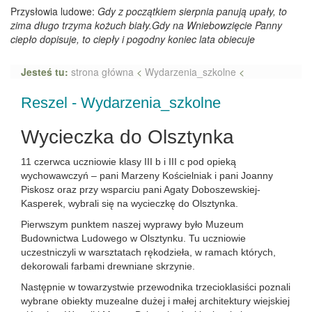
Przysłowia ludowe:
Gdy z początkiem sierpnia panują upały, to
zima długo trzyma kożuch biały.Gdy na Wniebowzięcie Panny
ciepło dopisuje, to ciepły i pogodny koniec lata obiecuje
Jesteś tu:
strona główna
<
Wydarzenia_szkolne
<
Reszel - Wydarzenia_szkolne
Wycieczka do Olsztynka
11 czerwca uczniowie klasy III b i III c pod opieką
wychowawczyń – pani Marzeny Kościelniak i pani Joanny
Piskosz oraz przy wsparciu pani Agaty Doboszewskiej-
Kasperek, wybrali się na wycieczkę do Olsztynka.
Pierwszym punktem naszej wyprawy było Muzeum
Budownictwa Ludowego w Olsztynku. Tu uczniowie
uczestniczyli w warsztatach rękodzieła, w ramach których,
dekorowali farbami drewniane skrzynie.
Następnie w towarzystwie przewodnika trzecioklasiści poznali
wybrane obiekty muzealne dużej i małej architektury wiejskiej