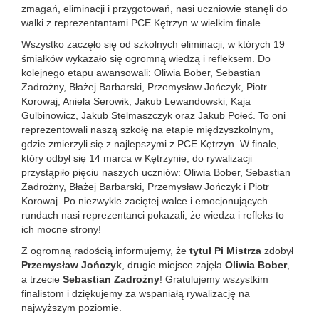
zmagań, eliminacji i przygotowań, nasi uczniowie stanęli do
walki z reprezentantami PCE Kętrzyn w wielkim finale.
Wszystko zaczęło się od szkolnych eliminacji, w których 19
śmiałków wykazało się ogromną wiedzą i refleksem. Do
kolejnego etapu awansowali: Oliwia Bober, Sebastian
Zadrożny, Błażej Barbarski, Przemysław Jończyk, Piotr
Korowaj, Aniela Serowik, Jakub Lewandowski, Kaja
Gulbinowicz, Jakub Stelmaszczyk oraz Jakub Połeć. To oni
reprezentowali naszą szkołę na etapie międzyszkolnym,
gdzie zmierzyli się z najlepszymi z PCE Kętrzyn. W finale,
który odbył się 14 marca w Kętrzynie, do rywalizacji
przystąpiło pięciu naszych uczniów: Oliwia Bober, Sebastian
Zadrożny, Błażej Barbarski, Przemysław Jończyk i Piotr
Korowaj. Po niezwykle zaciętej walce i emocjonujących
rundach nasi reprezentanci pokazali, że wiedza i refleks to
ich mocne strony!
Z ogromną radością informujemy, że
tytuł Pi Mistrza
zdobył
Przemysław Jończyk
, drugie miejsce zajęła
Oliwia Bober
,
a trzecie
Sebastian Zadrożny
! Gratulujemy wszystkim
finalistom i dziękujemy za wspaniałą rywalizację na
najwyższym poziomie.