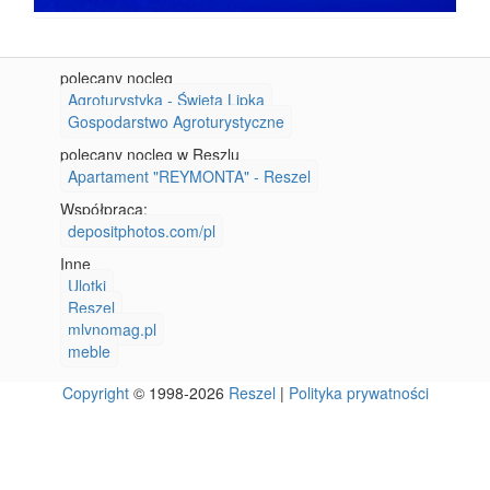
polecany nocleg
Agroturystyka - Święta Lipka
Gospodarstwo Agroturystyczne
polecany nocleg w Reszlu
Apartament "REYMONTA" - Reszel
Współpraca:
depositphotos.com/pl
Inne
Ulotki
Reszel
mlynomag.pl
meble
Copyright
© 1998-2026
Reszel
|
Polityka prywatności