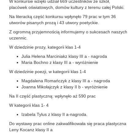
W konkursie wzięło udział 669 uczestników ze szkół,
placówek oświatowych, domów kultury z terenu całej Polski.
Na literacką część konkursu wpłynęło 79 prac w tym 36
utworów pisanych prozą i 43 utwory poetyckie.
Z ogromną przyjemnością informujemy o sukcesach naszych
uczennic.
W dziedzinie prozy, kategorii klas 1-4
Julia Helena Marciniakz klasy III a - nagroda
Maria Bochno z klasy III a - wyróżnienie
W dziedzinie poezji, w kategorii klas 1-4
Magdalena Romańczyk z klasy III a - nagroda
Joanna Mikołajczyk z klasy II b - wyróżnienie
Na II część plastyczną: wpłynęło aż 590 prac
W kategorii klas 1- 4
Izabela Tylus z klasy II a-nagroda.
Do wystawy prac online zakwalifikowała się praca plastyczna
Leny Kocanz klasy II a