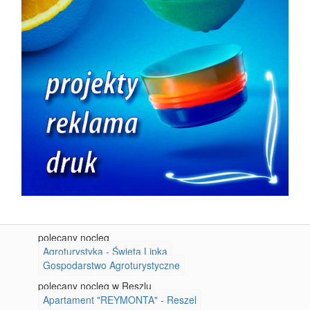
polecany nocleg
Agroturystyka - Święta Lipka
Gospodarstwo Agroturystyczne
polecany nocleg w Reszlu
Apartament "REYMONTA" - Reszel