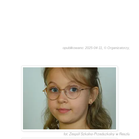
opublikowano: 2025-04-11, © Organizatorzy,
1752
fot. Zespół Szkolno-Przedszkolny w Reszlu