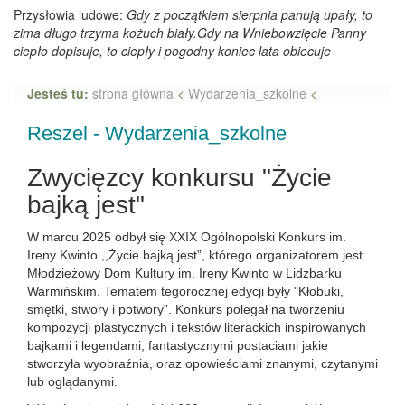
Przysłowia ludowe:
Gdy z początkiem sierpnia panują upały, to
zima długo trzyma kożuch biały.Gdy na Wniebowzięcie Panny
ciepło dopisuje, to ciepły i pogodny koniec lata obiecuje
Jesteś tu:
strona główna
<
Wydarzenia_szkolne
<
Reszel - Wydarzenia_szkolne
Zwycięzcy konkursu "Życie
bajką jest"
W marcu 2025 odbył się XXIX Ogólnopolski Konkurs im.
Ireny Kwinto ,,Życie bajką jest”, którego organizatorem jest
Młodzieżowy Dom Kultury im. Ireny Kwinto w Lidzbarku
Warmińskim. Tematem tegorocznej edycji były "Kłobuki,
smętki, stwory i potwory”. Konkurs polegał na tworzeniu
kompozycji plastycznych i tekstów literackich inspirowanych
bajkami i legendami, fantastycznymi postaciami jakie
stworzyła wyobraźnia, oraz opowieściami znanymi, czytanymi
lub oglądanymi.