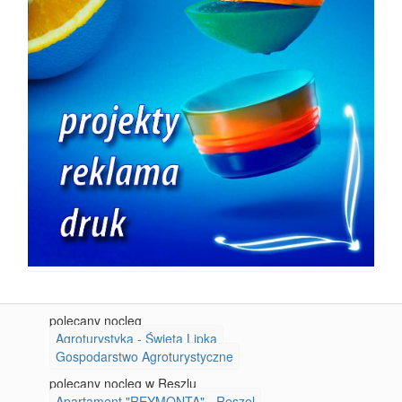
polecany nocleg
Agroturystyka - Święta Lipka
Gospodarstwo Agroturystyczne
polecany nocleg w Reszlu
Apartament "REYMONTA" - Reszel