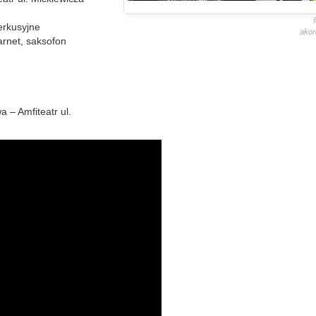
erkusyjne
akor
arnet, saksofon
 – Amfiteatr ul.