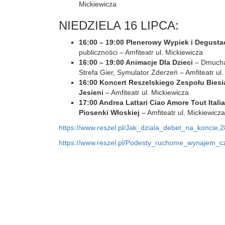
Mickiewicza
NIEDZIELA 16 LIPCA:
16:00 – 19:00 Plenerowy Wypiek i Degustac
publiczności – Amfiteatr ul. Mickiewicza
16:00 – 19:00 Animacje Dla Dzieci
– Dmucha
Strefa Gier, Symulator Zderzeń – Amfiteatr ul
16:00 Koncert Reszelskiego Zespołu Bies
Jesieni
– Amfiteatr ul. Mickiewicza
17:00 Andrea Lattari Ciao Amore Tout Itali
Piosenki Włoskiej
– Amfiteatr ul. Mickiewicza
https://www.reszel.pl/Jak_dziala_debet_na_koncie,
https://www.reszel.pl/Podesty_ruchome_wynajem_cz