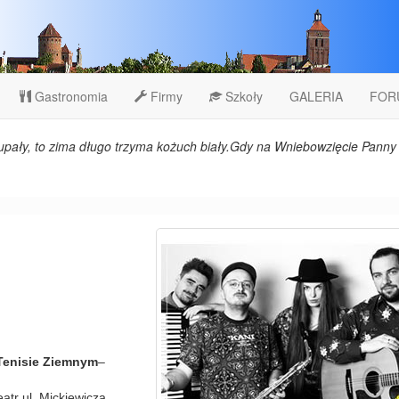
Gastronomia
Firmy
Szkoły
GALERIA
FOR
upały, to zima długo trzyma kożuch biały.Gdy na Wniebowzięcie Panny 
 Tenisie Ziemnym
–
atr ul. Mickiewicza