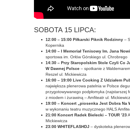
SOBOTA 15 LIPCA:
12:00 – 15:00 Piłkarski Piknik Rodzinny
– S
Kopernika
14:00 – I Memoriał Tenisowy Im. Jana Now
sportowa im. Orłów Górskiego ul. Chrobrego
14:30 – Przy Staropolskim Stole Czyli Co J
W Dawnej Polsce
– spotkanie z Waldemare
Reszel ul. Mickiewicza
16:00 – 19:00 Live Cooking Z Udziałem Pu
największa plenerowa patelnia w Polsce degu
przygotowywanego podpłomyka (najstarszej f
z miodem i żurawiną – Amfiteatr ul. Mickiewic
19:00 – Koncert „piosenka Jest Dobra Na
w wykonaniu teatru muzycznego HALS Amfiteat
21:00 Koncert Radek Bielecki – TOUR ’23
A
Mickiewicza
23:00 WHITEFLASHDJ
– dyskoteka plenerowa