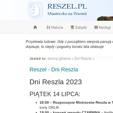
Reszel
Historia
Zabytki
Noclegi
Przysłowia ludowe:
Gdy z początkiem sierpnia panują 
dopisuje, to ciepły i pogodny koniec lata obiecuje
Jesteś tu:
strona główna
<
Dni Reszla
<
Reszel - Dni Reszla
Dni Reszla 2023
PIĄTEK 14 LIPCA:
16:00 – Rozpoczęcie Mistrzostw Reszla w
korty ORLIK
19:00 – koncert zespołu CZARNINA
– Amfite