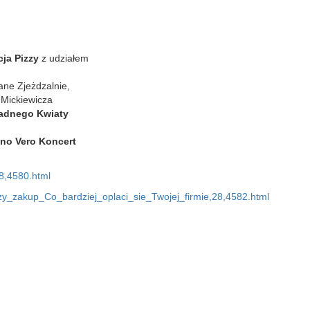
ja Pizzy
z udziałem
ne Zjeżdzalnie,
. Mickiewicza
iadnego Kwiaty
ano Vero Koncert
28,4580.html
y_zakup_Co_bardziej_oplaci_sie_Twojej_firmie,28,4582.html