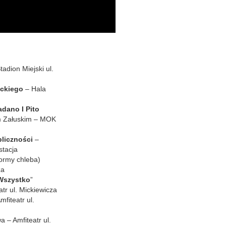
tadion Miejski ul.
ickiego
– Hala
adano I Pito
m Załuskim – MOK
bliczności
–
stacja
ormy chleba)
za
 Wszystko
”
r ul. Mickiewicza
mfiteatr ul.
 – Amfiteatr ul.