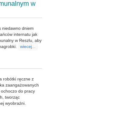
omunalnym w
s niedawno dniem
ańców internatu jak
munalny w Reszlu, aby
 nagrobki.
wiecej...
a robótki ręczne z
upka zaangażowanych
ę ochoczo do pracy
h, tworząc
ej wyobraźni.