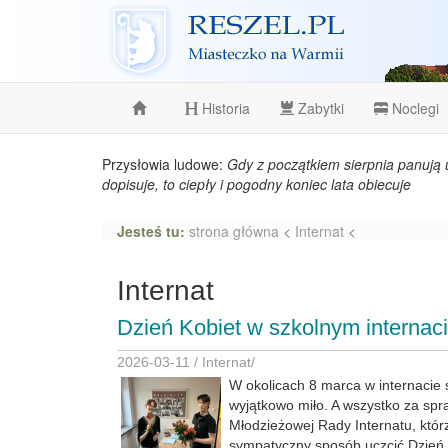
Reszel
Historia
Zabytki
Noclegi
Przysłowia ludowe:
Gdy z początkiem sierpnia panują 
dopisuje, to ciepły i pogodny koniec lata obiecuje
Jesteś tu:
strona główna
<
Internat
<
Internat
Dzień Kobiet w szkolnym internac
2026-03-11 /
Internat
/
W okolicach 8 marca w internacie 
wyjątkowo miło. A wszystko za sp
Młodzieżowej Rady Internatu, któr
sympatyczny sposób uczcić Dzień