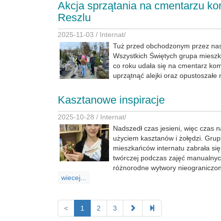
Akcja sprzątania na cmentarzu k
Reszlu
2025-11-03 /
Internat
/
Tuż przed obchodzonym przez na
Wszystkich Świętych grupa mieszk
co roku udała się na cmentarz ko
uprzątnąć alejki oraz opustoszałe
Kasztanowe inspiracje
2025-10-28 /
Internat
/
Nadszedł czas jesieni, więc czas n
użyciem kasztanów i żołędzi. Gr
mieszkańców internatu zabrała si
twórczej podczas zajęć manualnyc
różnorodne wytwory nieograniczon
wiecej...
<
1
2
3