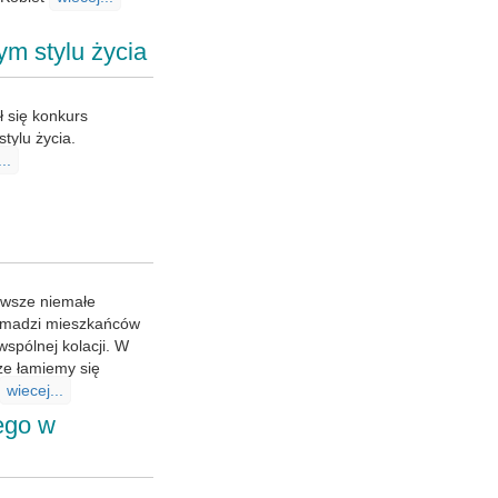
ym stylu życia
ł się konkurs
tylu życia.
..
zawsze niemałe
romadzi mieszkańców
wspólnej kolacji. W
ze łamiemy się
wiecej...
ego w