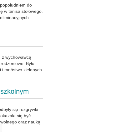
 popołudniem do
ę w tenisa stołowego.
 eliminacyjnych.
em z wychowawcą
arodzeniowe. Było
i i mnóstwo zielonych
 szkolnym
dbyły się rozgrywki
okazała się być
 wolnego oraz nauką