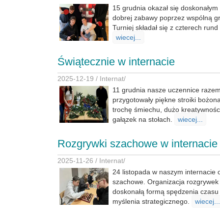
15 grudnia okazał się doskonałym
dobrej zabawy poprzez wspólną gr
Turniej składał się z czterech rund
wiecej...
Świątecznie w internacie
2025-12-19 /
Internat
/
11 grudnia nasze uczennice raz
przygotowały piękne stroiki bożon
trochę śmiechu, dużo kreatywnośc
gałązek na stołach.
wiecej...
Rozgrywki szachowe w internacie
2025-11-26 /
Internat
/
24 listopada w naszym internacie o
szachowe. Organizacja rozgrywek 
doskonałą formą spędzenia czasu
myślenia strategicznego.
wiecej...