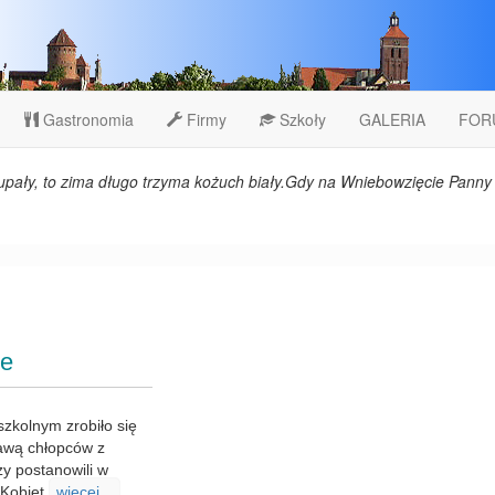
Gastronomia
Firmy
Szkoły
GALERIA
FOR
upały, to zima długo trzyma kożuch biały.Gdy na Wniebowzięcie Panny 
ie
szkolnym zrobiło się
rawą chłopców z
zy postanowili w
 Kobiet
wiecej...