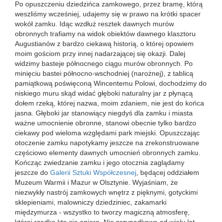
Po opuszczeniu dziedzińca zamkowego, przez bramę, którą
weszliśmy wcześniej, udajemy się w prawo na krótki spacer
wokół zamku. Idąc wzdłuż resztek dawnych murów
obronnych trafiamy na widok obiektów dawnego klasztoru
Augustianów z bardzo ciekawą historią, o której opowiem
moim gościom przy innej nadarzającej się okazji. Dalej
widzimy basteje północnego ciągu murów obronnych. Po
minięciu bastei północno-wschodniej (narożnej), z tablicą
pamiątkową poświęconą Wincentemu Polowi, dochodzimy do
niskiego muru skąd widać głęboki naturalny jar z płynącą
dołem rzeką, której nazwa, moim zdaniem, nie jest do końca
jasna. Głęboki jar stanowiący niegdyś dla zamku i miasta
ważne umocnienie obronne, stanowi obecnie tylko bardzo
ciekawy pod wieloma względami park miejski. Opuszczając
otoczenie zamku napotykamy jeszcze na zrekonstruowane
częściowo elementy dawnych umocnień obronnych zamku.
Kończąc zwiedzanie zamku i jego otocznia zaglądamy
jeszcze do
Galerii Sztuki Współczesnej
, będącej oddziałem
Muzeum Warmii i Mazur w Olsztynie. Wyjaśniam, że
niezwykły nastrój zamkowych wnętrz z pięknymi, gotyckimi
sklepieniami, malowniczy dziedziniec, zakamarki
międzymurza - wszystko to tworzy magiczną atmosferę,