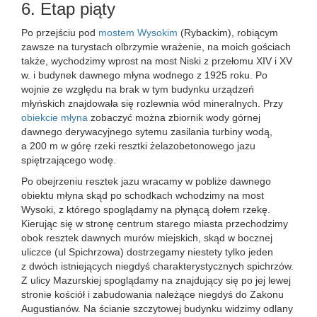
6. Etap piąty
Po przejściu pod
mostem Wysokim
(Rybackim), robiącym
zawsze na turystach olbrzymie wrażenie, na moich gościach
także, wychodzimy wprost na most Niski z przełomu XIV i XV
w. i budynek dawnego młyna wodnego z 1925 roku. Po
wojnie ze względu na brak w tym budynku urządzeń
młyńskich znajdowała się rozlewnia wód mineralnych. Przy
obiekcie młyna
zobaczyć można zbiornik wody górnej
dawnego derywacyjnego sytemu zasilania turbiny wodą,
a 200 m w górę rzeki resztki żelazobetonowego jazu
spiętrzającego wodę.
Po obejrzeniu resztek jazu wracamy w pobliże dawnego
obiektu młyna skąd po schodkach wchodzimy na most
Wysoki, z którego spoglądamy na płynącą dołem rzekę.
Kierując się w stronę centrum starego miasta przechodzimy
obok resztek dawnych murów miejskich, skąd w bocznej
uliczce (ul Spichrzowa) dostrzegamy niestety tylko jeden
z dwóch istniejących niegdyś charakterystycznych spichrzów.
Z ulicy Mazurskiej spoglądamy na znajdujący się po jej lewej
stronie kościół i zabudowania należące niegdyś do Zakonu
Augustianów. Na ścianie szczytowej budynku widzimy odlany