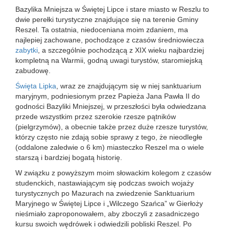
Bazylika Mniejsza w Świętej Lipce i stare miasto w Reszlu to
dwie perełki turystyczne znajdujące się na terenie Gminy
Reszel. Ta ostatnia, niedoceniana moim zdaniem, ma
najlepiej zachowane, pochodzące z czasów średniowiecza
zabytki
, a szczególnie pochodzącą z XIX wieku najbardziej
kompletną na Warmii, godną uwagi turystów, staromiejską
zabudowę.
Święta Lipka
, wraz ze znajdującym się w niej sanktuarium
maryjnym, podniesionym przez Papieża Jana Pawła II do
godności Bazyliki Mniejszej, w przeszłości była odwiedzana
przede wszystkim przez szerokie rzesze pątników
(pielgrzymów), a obecnie także przez duże rzesze turystów,
którzy często nie zdają sobie sprawy z tego, że nieodległe
(oddalone zaledwie o 6 km) miasteczko Reszel ma o wiele
starszą i bardziej bogatą historię.
W związku z powyższym moim słowackim kolegom z czasów
studenckich, nastawiającym się podczas swoich wojaży
turystycznych po Mazurach na zwiedzenie Sanktuarium
Maryjnego w Świętej Lipce i „Wilczego Szańca” w Gierłoży
nieśmiało zaproponowałem, aby zboczyli z zasadniczego
kursu swoich wędrówek i odwiedzili pobliski Reszel. Po