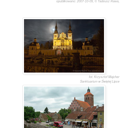
opublikowano: 2007-10-09, © Tadeusz Rawa,
1558
fot. Krzysztof Majcher
Sanktuarium w Świętej Lipce