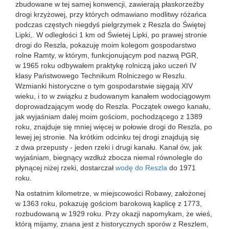
zbudowane w tej samej konwencji, zawierają płaskorzeźby
drogi krzyżowej, przy których odmawiano modlitwy różańca
podczas częstych niegdyś pielgrzymek z Reszla do Świętej
Lipki,. W odległości 1 km od Świetej Lipki, po prawej stronie
drogi do Reszla, pokazuję moim kolegom gospodarstwo
rolne Ramty, w którym, funkcjonującym pod nazwą PGR,
w 1965 roku odbywałem praktykę rolniczą jako uczeń IV
klasy Państwowego Technikum Rolniczego w Reszlu.
Wzmianki historyczne o tym gospodarstwie sięgają XIV
wieku, i to w związku z budowanym kanałem wodociągowym
doprowadzającym wodę do Reszla. Początek owego kanału,
jak wyjaśniam dalej moim gościom, pochodzącego z 1389
roku, znajduje się mniej więcej w połowie drogi do Reszla, po
lewej jej stronie. Na krótkim odcinku tej drogi znajdują się
z dwa przepusty - jeden rzeki i drugi kanału. Kanał ów, jak
wyjaśniam, biegnący wzdłuż zbocza niemal równolegle do
płynącej niżej rzeki, dostarczał
wodę do Reszla
do 1971
roku.
Na ostatnim kilometrze, w miejscowości Robawy, założonej
w 1363 roku, pokazuję gościom barokową kaplicę z 1773,
rozbudowaną w 1929 roku. Przy okazji napomykam, że wieś,
którą mijamy, znana jest z historycznych sporów z Reszlem,