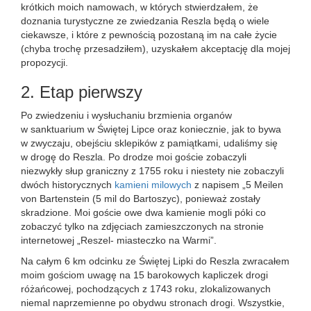
krótkich moich namowach, w których stwierdzałem, że
doznania turystyczne ze zwiedzania Reszla będą o wiele
ciekawsze, i które z pewnością pozostaną im na całe życie
(chyba trochę przesadziłem), uzyskałem akceptację dla mojej
propozycji.
2. Etap pierwszy
Po zwiedzeniu i wysłuchaniu brzmienia organów
w sanktuarium w Świętej Lipce oraz koniecznie, jak to bywa
w zwyczaju, obejściu sklepików z pamiątkami, udaliśmy się
w drogę do Reszla. Po drodze moi goście zobaczyli
niezwykły słup graniczny z 1755 roku i niestety nie zobaczyli
dwóch historycznych
kamieni milowych
z napisem „5 Meilen
von Bartenstein (5 mil do Bartoszyc), ponieważ zostały
skradzione. Moi goście owe dwa kamienie mogli póki co
zobaczyć tylko na zdjęciach zamieszczonych na stronie
internetowej „Reszel- miasteczko na Warmi”.
Na całym 6 km odcinku ze Świętej Lipki do Reszla zwracałem
moim gościom uwagę na 15 barokowych kapliczek drogi
różańcowej, pochodzących z 1743 roku, zlokalizowanych
niemal naprzemienne po obydwu stronach drogi. Wszystkie,