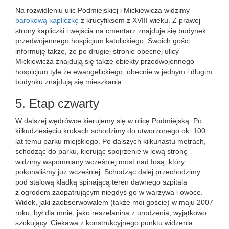
Na rozwidleniu ulic Podmiejskiej i Mickiewicza widzimy
barokową kapliczkę
z krucyfiksem z XVIII wieku. Z prawej
strony kapliczki i wejścia na cmentarz znajduje się budynek
przedwojennego hospicjum katolickiego. Swoich gości
informuję także, że po drugiej stronie obecnej ulicy
Mickiewicza znajdują się także obiekty przedwojennego
hospicjum tyle że ewangelickiego; obecnie w jednym i długim
budynku znajdują się mieszkania.
5. Etap czwarty
W dalszej wędrówce kierujemy się w ulicę Podmiejską. Po
kilkudziesięciu krokach schodzimy do utworzonego ok. 100
lat temu parku miejskiego. Po dalszych kilkunastu metrach,
schodząc do parku, kierując spojrzenie w lewą stronę
widzimy wspomniany wcześniej most nad fosą, który
pokonaliśmy już wcześniej. Schodząc dalej przechodzimy
pod stalową kładką spinającą teren dawnego szpitala
z ogrodem zaopatrującym niegdyś go w warzywa i owoce.
Widok, jaki zaobserwowałem (także moi goście) w maju 2007
roku, był dla mnie, jako reszelanina z urodzenia, wyjątkowo
szokujący. Ciekawa z konstrukcyjnego punktu widzenia