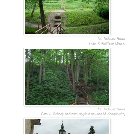
fot. Tadeusz Rawa
Foto. 7. Amfiteatr Miejski
fot. Tadeusz Rawa
Foto. 8. Schody parkowe; wyjście na ulicę M. Konopnickej