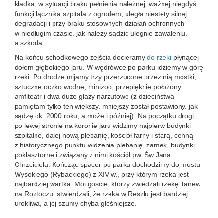
kładka, w sytuacji braku pełnienia należnej, ważnej niegdyś
funkcji łącznika szpitala z ogrodem, uległa niestety silnej
degradacji i przy braku stosownych działań ochronnych
w niedługim czasie, jak należy sądzić ulegnie zawaleniu,
a szkoda.
Na końcu schodkowego zejścia docieramy
do rzeki
płynącej
dołem głębokiego jaru. W wędrówce po parku idziemy w górę
rzeki. Po drodze mijamy trzy przerzucone przez nią mostki,
sztuczne oczko wodne, minizoo, przepięknie położony
amfiteatr i dwa duże głazy narzutowe (z dzieciństwa
pamiętam tylko ten większy, mniejszy został postawiony, jak
sądzę ok. 2000 roku, a może i później). Na początku drogi,
po lewej stronie na koronie jaru widzimy najpierw budynki
szpitalne, dalej nową plebanię, kościół farny i starą, cenną
z historycznego punktu widzenia plebanię, zamek, budynki
poklasztorne i związany z nimi kościół pw. Św Jana
Chrzciciela. Kończąc spacer po parku dochodzimy do mostu
Wysokiego (Rybackiego) z XIV w., przy którym rzeka jest
najbardziej wartka. Moi goście, którzy zwiedzali rzekę Tanew
na Roztoczu, stwierdzali, że rzeka w Reszlu jest bardziej
urokliwa, a jej szumy chyba głośniejsze.