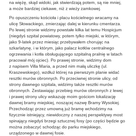
na więżę, skąd widoki, jak stwierdzają potem, są nie mniej,
a może bardziej ciekawe, niż z wieży zamkowej.
Po opuszczeniu kościoła i placu kościelnego wracamy na
ulicę Słowackiego, zmierzając dalej w kierunku cmentarza.
Po lewej stronie widzimy powstałe kilka lat temu Hospicjum
(niegdyś szpital powiatowy, potem tylko miejski, w którym,
jako 9-latek przez miesiąc przebywałem chorując na
szkarlatynę, i w którym, jako palacz kotłów centralnego
ogrzewania i kotła obsługującego szpitalną pralnię w latach
pracował mój ojciec). Po prawej stronie, widzimy dom
z napisem Villa Maria, a przed nim małą uliczkę (ul.
Kraszewskiego), wzdłuż której na pierwszym planie widać
resztki murów obronnych. Po przeciwnej stronie ulicy, od
strony dawnego szpitala, widzimy także resztki murów
obronnych. Zestawiając przebieg murów obronnych z lewej
i prawej strony ulicy wskazuję moim gościom lokalizację
dawnej bramy miejskiej, noszącej nazwę Bramy Wysokiej.
Przechodząc przez umowną już bramę wchodzimy na
fizycznie istniejący, niewidoczny z naszej perspektywy most
spinający niegdyś brzegi sztucznej fosy (po części będzie go
można zobaczyć schodząc do parku miejskiego,
urządzonego w dawnej fosie.