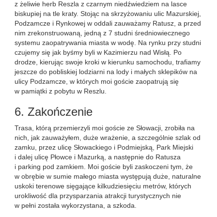
z żeliwie herb Reszla z czarnym niedźwiedziem na lasce
biskupiej na tle kraty. Stojąc na skrzyżowaniu ulic Mazurskiej,
Podzamcze i Rynkowej w oddali zauważamy Ratusz, a przed
nim zrekonstruowaną, jedną z 7 studni średniowiecznego
systemu zaopatrywania miasta w wodę. Na rynku przy studni
czujemy się jak byśmy byli w Kazimierzu nad Wisłą. Po
drodze, kierując swoje kroki w kierunku samochodu, trafiamy
jeszcze do pobliskiej lodziarni na lody i małych sklepików na
ulicy Podzamcze, w których moi goście zaopatrują się
w pamiątki z pobytu w Reszlu.
6. Zakończenie
Trasa, którą przemierzyli moi goście ze Słowacji, zrobiła na
nich, jak zauważyłem, duże wrażenie, a szczególnie szlak od
zamku, przez ulicę Słowackiego i Podmiejską, Park Miejski
i dalej ulicę Płowce i Mazurką, a następnie do Ratusza
i parking pod zamkiem. Moi goście byli zaskoczeni tym, że
w obrębie w sumie małego miasta występują duże, naturalne
uskoki terenowe sięgające kilkudziesięciu metrów, których
urokliwość dla przysparzania atrakcji turystycznych nie
w pełni została wykorzystana, a szkoda.