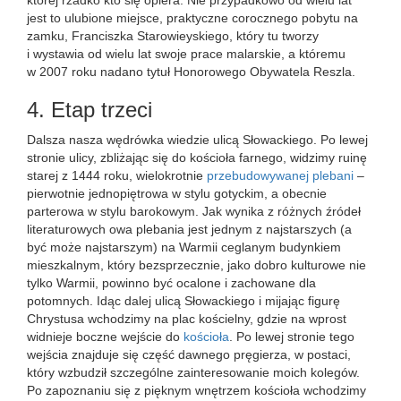
której rzadko kto się opiera. Nie przypadkowo od wielu lat
jest to ulubione miejsce, praktyczne corocznego pobytu na
zamku, Franciszka Starowieyskiego, który tu tworzy
i wystawia od wielu lat swoje prace malarskie, a któremu
w 2007 roku nadano tytuł Honorowego Obywatela Reszla.
4. Etap trzeci
Dalsza nasza wędrówka wiedzie ulicą Słowackiego. Po lewej
stronie ulicy, zbliżając się do kościoła farnego, widzimy ruinę
starej z 1444 roku, wielokrotnie
przebudowywanej plebani
–
pierwotnie jednopiętrowa w stylu gotyckim, a obecnie
parterowa w stylu barokowym. Jak wynika z różnych źródeł
literaturowych owa plebania jest jednym z najstarszych (a
być może najstarszym) na Warmii ceglanym budynkiem
mieszkalnym, który bezsprzecznie, jako dobro kulturowe nie
tylko Warmii, powinno być ocalone i zachowane dla
potomnych. Idąc dalej ulicą Słowackiego i mijając figurę
Chrystusa wchodzimy na plac kościelny, gdzie na wprost
widnieje boczne wejście do
kościoła
. Po lewej stronie tego
wejścia znajduje się część dawnego pręgierza, w postaci,
który wzbudził szczególne zainteresowanie moich kolegów.
Po zapoznaniu się z pięknym wnętrzem kościoła wchodzimy