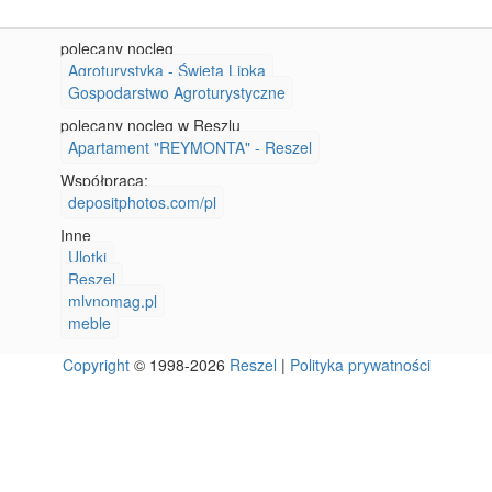
polecany nocleg
Agroturystyka - Święta Lipka
Gospodarstwo Agroturystyczne
polecany nocleg w Reszlu
Apartament "REYMONTA" - Reszel
Współpraca:
depositphotos.com/pl
Inne
Ulotki
Reszel
mlynomag.pl
meble
Copyright
© 1998-2026
Reszel
|
Polityka prywatności