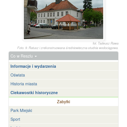
fot. Tadeusz Rawa
Foto. 9. Ratusz i zrekonstruowana średniowieczna studnia wodociągowa.
Co w Reszlu
Informacje i wydarzenia
Oświata
Historia miasta
Ciekawostki historyczne
Zabytki
Park Miejski
Sport