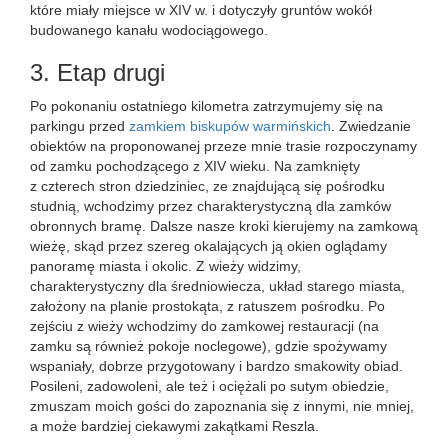
które miały miejsce w XIV w. i dotyczyły gruntów wokół
budowanego kanału wodociągowego.
3. Etap drugi
Po pokonaniu ostatniego kilometra zatrzymujemy się na
parkingu przed
zamkiem biskupów warmińskich
. Zwiedzanie
obiektów na proponowanej przeze mnie trasie rozpoczynamy
od zamku pochodzącego z XIV wieku. Na zamknięty
z czterech stron dziedziniec, ze znajdującą się pośrodku
studnią, wchodzimy przez charakterystyczną dla zamków
obronnych bramę. Dalsze nasze kroki kierujemy na zamkową
wieżę, skąd przez szereg okalających ją okien oglądamy
panoramę miasta i okolic. Z wieży widzimy,
charakterystyczny dla średniowiecza, układ starego miasta,
założony na planie prostokąta, z ratuszem pośrodku. Po
zejściu z wieży wchodzimy do zamkowej restauracji (na
zamku są również pokoje noclegowe), gdzie spożywamy
wspaniały, dobrze przygotowany i bardzo smakowity obiad.
Posileni, zadowoleni, ale też i ociężali po sutym obiedzie,
zmuszam moich gości do zapoznania się z innymi, nie mniej,
a może bardziej ciekawymi zakątkami Reszla.