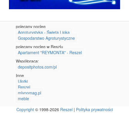
polecany nocleg
Agroturystyka - Święta Lipka
Gospodarstwo Agroturystyczne
polecany nocleg w Reszlu
Apartament "REYMONTA" - Reszel
Współpraca:
depositphotos.com/pl
Inne
Ulotki
Reszel
mlynomag.pl
meble
Copyright
© 1998-2026
Reszel
|
Polityka prywatności