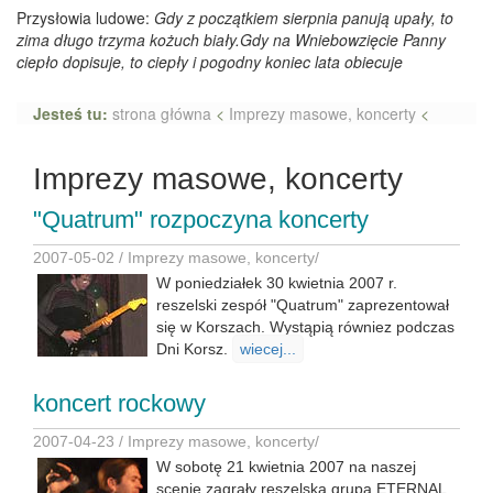
Przysłowia ludowe:
Gdy z początkiem sierpnia panują upały, to
zima długo trzyma kożuch biały.Gdy na Wniebowzięcie Panny
ciepło dopisuje, to ciepły i pogodny koniec lata obiecuje
Jesteś tu:
strona główna
<
Imprezy masowe, koncerty
<
Imprezy masowe, koncerty
"Quatrum" rozpoczyna koncerty
2007-05-02 /
Imprezy masowe, koncerty
/
W poniedziałek 30 kwietnia 2007 r.
reszelski zespół "Quatrum" zaprezentował
się w Korszach. Wystąpią równiez podczas
Dni Korsz.
wiecej...
koncert rockowy
2007-04-23 /
Imprezy masowe, koncerty
/
W sobotę 21 kwietnia 2007 na naszej
scenie zagrały reszelska grupa ETERNAL