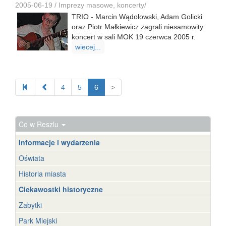
2005-06-19 /
Imprezy masowe, koncerty
/
TRIO - Marcin Wądołowski, Adam Golicki
oraz Piotr Małkiewicz zagrali niesamowity
koncert w sali MOK 19 czerwca 2005 r.
wiecej...
4
5
6
>
Co w Reszlu
Informacje i wydarzenia
Oświata
Historia miasta
Ciekawostki historyczne
Zabytki
Park Miejski