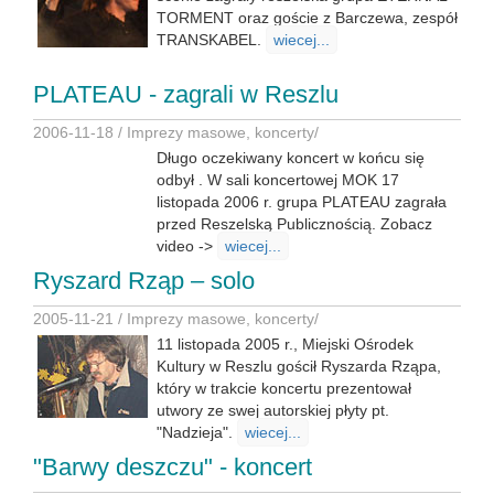
TORMENT oraz goście z Barczewa, zespół
TRANSKABEL.
wiecej...
PLATEAU - zagrali w Reszlu
2006-11-18 /
Imprezy masowe, koncerty
/
Długo oczekiwany koncert w końcu się
odbył . W sali koncertowej MOK 17
listopada 2006 r. grupa PLATEAU zagrała
przed Reszelską Publicznością. Zobacz
video ->
wiecej...
Ryszard Rząp – solo
2005-11-21 /
Imprezy masowe, koncerty
/
11 listopada 2005 r., Miejski Ośrodek
Kultury w Reszlu gościł Ryszarda Rząpa,
który w trakcie koncertu prezentował
utwory ze swej autorskiej płyty pt.
"Nadzieja".
wiecej...
"Barwy deszczu" - koncert