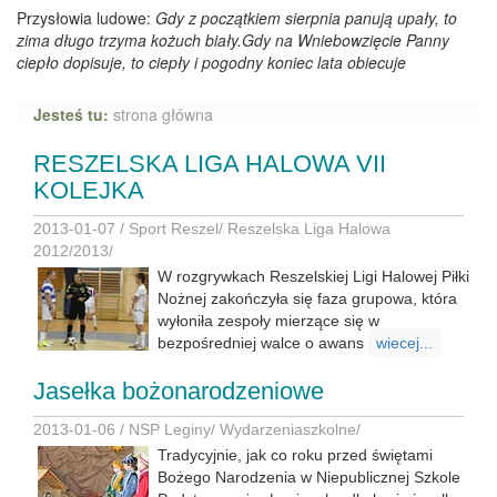
Przysłowia ludowe:
Gdy z początkiem sierpnia panują upały, to
zima długo trzyma kożuch biały.Gdy na Wniebowzięcie Panny
ciepło dopisuje, to ciepły i pogodny koniec lata obiecuje
Jesteś tu:
strona główna
RESZELSKA LIGA HALOWA VII
KOLEJKA
2013-01-07 /
Sport Reszel
/
Reszelska Liga Halowa
2012/2013
/
W rozgrywkach Reszelskiej Ligi Halowej Piłki
Nożnej zakończyła się faza grupowa, która
wyłoniła zespoły mierzące się w
bezpośredniej walce o awans
wiecej...
Jasełka bożonarodzeniowe
2013-01-06 /
NSP Leginy
/
Wydarzeniaszkolne
/
Tradycyjnie, jak co roku przed świętami
Bożego Narodzenia w Niepublicznej Szkole