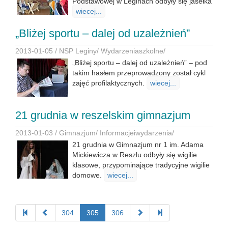
Podstawowej w Leginach odbyły się jasełka
wiecej...
„Bliżej sportu – dalej od uzależnień”
2013-01-05 /
NSP Leginy
/
Wydarzeniaszkolne
/
„Bliżej sportu – dalej od uzależnień” – pod
takim hasłem przeprowadzony został cykl
zajęć profilaktycznych.
wiecej...
21 grudnia w reszelskim gimnazjum
2013-01-03 /
Gimnazjum
/
Informacjeiwydarzenia
/
21 grudnia w Gimnazjum nr 1 im. Adama
Mickiewicza w Reszlu odbyły się wigilie
klasowe, przypominające tradycyjne wigilie
domowe.
wiecej...
304
305
306