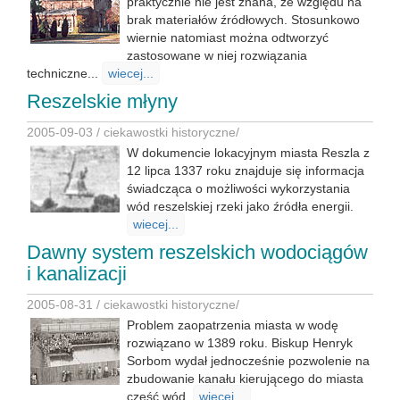
praktycznie nie jest znana, ze względu na
brak materiałów źródłowych. Stosunkowo
wiernie natomiast można odtworzyć
zastosowane w niej rozwiązania
techniczne...
wiecej...
Reszelskie młyny
2005-09-03 /
ciekawostki historyczne
/
W dokumencie lokacyjnym miasta Reszla z
12 lipca 1337 roku znajduje się informacja
świadcząca o możliwości wykorzystania
wód reszelskiej rzeki jako źródła energii.
wiecej...
Dawny system reszelskich wodociągów
i kanalizacji
2005-08-31 /
ciekawostki historyczne
/
Problem zaopatrzenia miasta w wodę
rozwiązano w 1389 roku. Biskup Henryk
Sorbom wydał jednocześnie pozwolenie na
zbudowanie kanału kierującego do miasta
część wód.
wiecej...