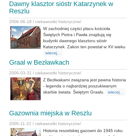
Dawny klasztor sióstr Katarzynek w
Reszlu
2006-06-18 /
ciekawostki historyczne
/
W zachodniej części placu kościoła
Świętych Piotra i Pawła znajdują się
budynki dawnego klasztoru sióstr
Katarzynek. Zakon ten powstał w XV wieku
wiecej...
Graal w Bezławkach
2006-03-31 /
ciekawostki historyczne
/
Z Bezłwakami związana jest pewna historia
- legenda o najbardziej poszukiwanym
skarbie świata. Świętym Graalu.
wiecej...
Gazownia miejska w Reszlu
2005-11-22 /
ciekawostki historyczne
/
Historia reszelskiej gazowni do 1945 roku