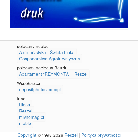
polecany nocleg
Agroturystyka - Święta Lipka
Gospodarstwo Agroturystyczne
polecany nocleg w Reszlu
Apartament "REYMONTA" - Reszel
Współpraca:
depositphotos.com/pl
Inne
Ulotki
Reszel
mlynomag.pl
meble
Copyright
© 1998-2026
Reszel
|
Polityka prywatności