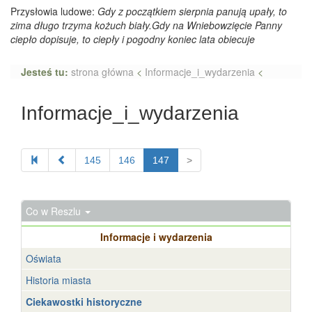
Przysłowia ludowe:
Gdy z początkiem sierpnia panują upały, to
zima długo trzyma kożuch biały.Gdy na Wniebowzięcie Panny
ciepło dopisuje, to ciepły i pogodny koniec lata obiecuje
Jesteś tu:
strona główna
<
Informacje_i_wydarzenia
<
Informacje_i_wydarzenia
145
146
147
>
Co w Reszlu
Informacje i wydarzenia
Oświata
Historia miasta
Ciekawostki historyczne